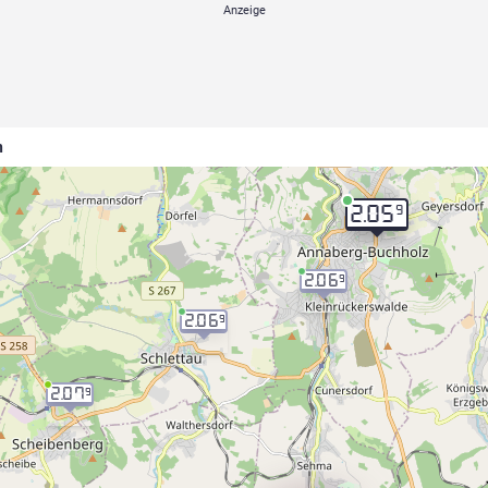
n
9
2.05
2.06
9
2.06
9
2.07
9