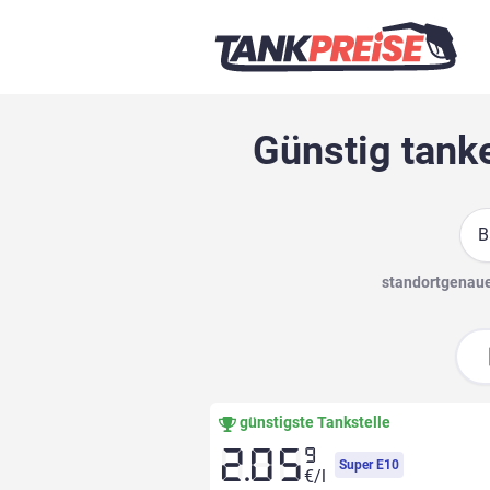
Günstig tanke
Suc
standortgenaue 
günstigste Tankstelle
9
2.05
Super E10
€/l