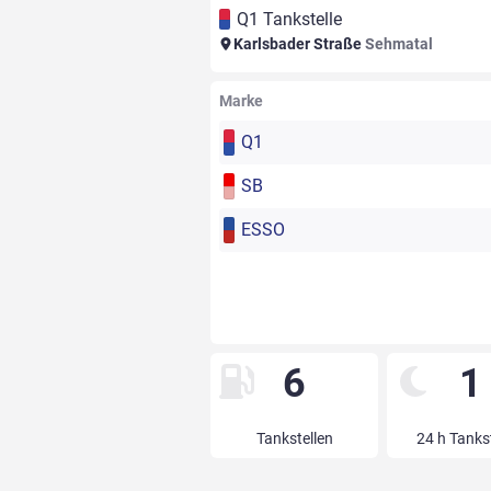
Q1 Tankstelle
Karlsbader Straße
Sehmatal
Marke
Q1
SB
ESSO
6
1
Tankstellen
24 h Tanks