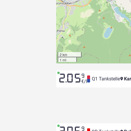
2 km
1 mi
2.05
9
Q1 Tankstelle
Kar
€/l
9