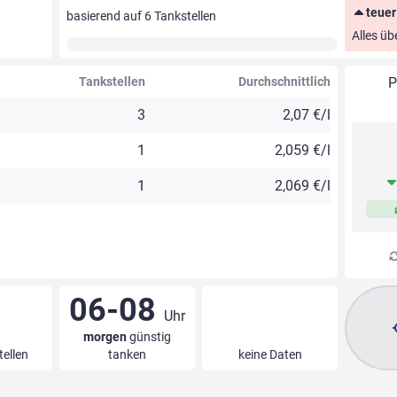
teuer
basierend auf
6
Tankstellen
Alles üb
Tankstellen
Durchschnittlich
P
3
2,07 €/l
1
2,059 €/l
1
2,069 €/l
06-08
Uhr
morgen
günstig
tellen
tanken
keine Daten