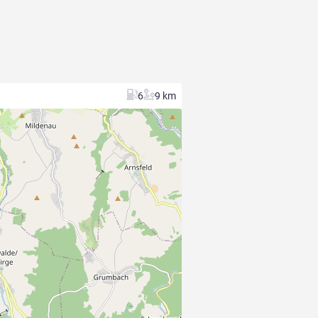
6
9 km