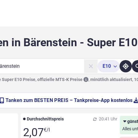
n in Bärenstein - Super E1
E10
he
Super E10 Preise, offizielle
MTS-K Preise
,
minütlich aktualisiert, 
Tanken zum
BESTEN PREIS
– Tankpreise-App kostenlos
Durchschnittspreis
20:41 Uhr
günst
2,07
Alles un
€/l