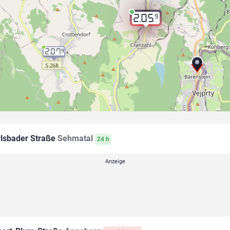
9
2.05
2.07
9
lsbader Straße
Sehmatal
24 h