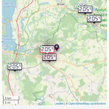
2.06
9
9
2.05
9
2.05
9
2.05
9
2.05
9
2.05
5 km
3 mi
Leaflet
|
©
OpenStreetMap contributors