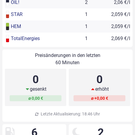
OIL!
2
2,06 €/l
STAR
1
2,059 €/l
HEM
1
2,059 €/l
TotalEnergies
1
2,069 €/l
Preisänderungen in den letzten
60 Minuten
0
0
gesenkt
erhöht
⌀ 0,00 €
⌀ +0,00 €
Letzte Aktualisierung: 18:46 Uhr
6
2