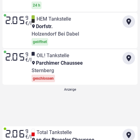
24 h
9
HEM Tankstelle
2.05
€/l
Dorfstr.
Holzendorf Bei Dabel
geöffnet
9
OIL! Tankstelle
2.05
€/l
Parchimer Chaussee
Sternberg
geschlossen
9
Total Tankstelle
2.06
€/l
an der Brueeler Chaussee