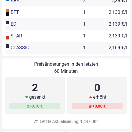
ARAL
2
2,29 €/l
BFT
1
2,130 €/l
ED
1
2,139 €/l
STAR
1
2,139 €/l
CLASSIC
1
2,169 €/l
Preisänderungen in den letzten
60 Minuten
2
0
gesenkt
erhöht
⌀ -0,10 €
⌀ +0,00 €
Letzte Aktualisierung: 12:47 Uhr