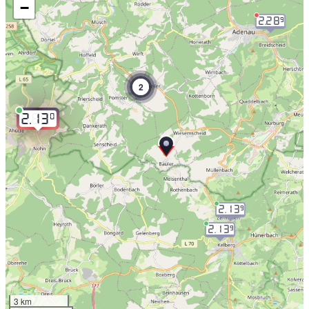
−
2.28
9
2
0
2.13
2.13
9
2.13
9
3 km