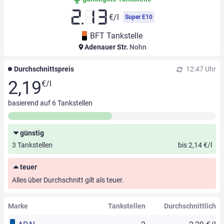
2.13
€/l
Super E10
BFT Tankstelle
Adenauer Str.
Nohn
Durchschnittspreis
12:47 Uhr
2,19
€/l
basierend auf
6
Tankstellen
günstig
3 Tankstellen
bis 2,14 €/l
teuer
Alles über Durchschnitt gilt als teuer.
Marke
Tankstellen
Durchschnittlich