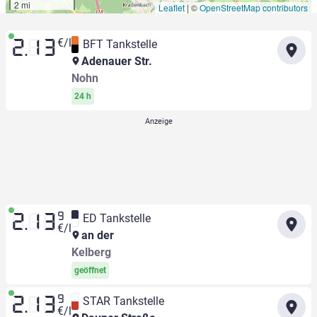
2 mi
Leaflet
|
©
OpenStreetMap contributors
€/l
BFT Tankstelle
2.13
Adenauer Str.
Nohn
24 h
9
ED Tankstelle
2.13
€/l
an der
Kelberg
geöffnet
9
STAR Tankstelle
2.13
€/l