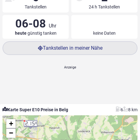
Tankstellen
24 h Tankstellen
06-08
Uhr
heute
günstig tanken
keine Daten
Tankstellen in meiner Nähe
Karte Super E10 Preise in Belg
6
8 km
+
2.15
0
−