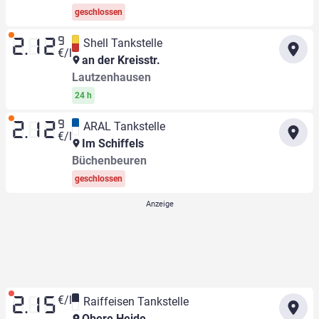
geschlossen
9
Shell Tankstelle
2.12
€/l
an der Kreisstr.
Lautzenhausen
24 h
9
ARAL Tankstelle
2.12
€/l
Im Schiffels
Büchenbeuren
geschlossen
€/l
Raiffeisen Tankstelle
2.15
Obere Heide