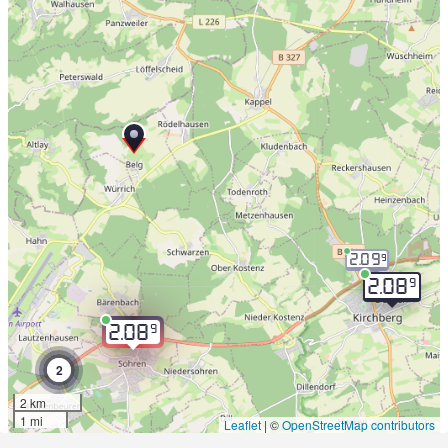
2.09
9
9
2.08
9
2.08
2
2 km
1 mi
Leaflet
|
©
OpenStreetMap contributors