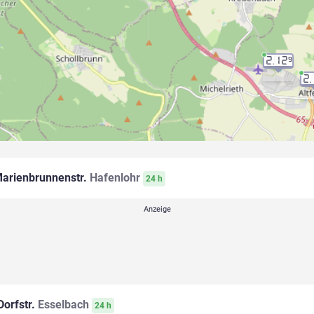
2.12
9
2
arienbrunnenstr.
Hafenlohr
24 h
orfstr.
Esselbach
24 h