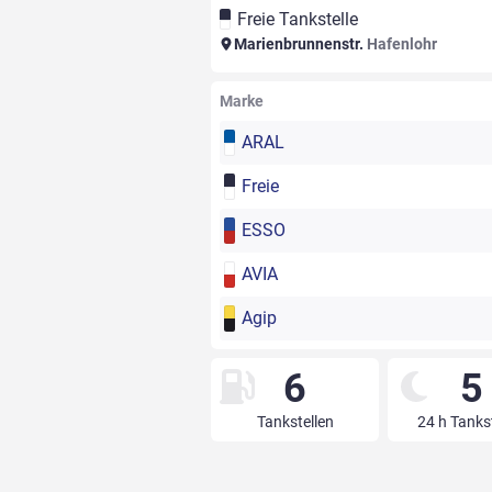
Freie Tankstelle
Marienbrunnenstr.
Hafenlohr
Marke
ARAL
Freie
ESSO
AVIA
Agip
6
5
Tankstellen
24 h Tanks