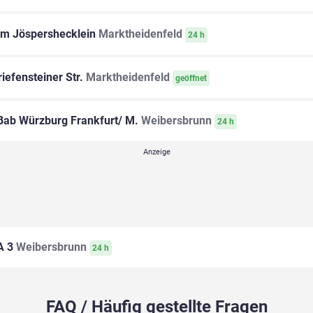
m Jöspershecklein
Marktheidenfeld
24 h
iefensteiner Str.
Marktheidenfeld
geöffnet
ab Würzburg Frankfurt/ M.
Weibersbrunn
24 h
A 3
Weibersbrunn
24 h
FAQ / Häufig gestellte Fragen