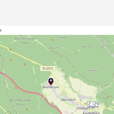
n
2.12
9