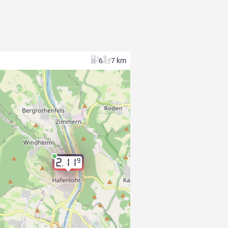
6
7 km
9
2.11