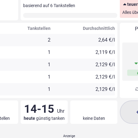
teuer
basierend auf
6
Tankstellen
Alles üb
Tankstellen
Durchschnittlich
P
2
2,64 €/l
1
2,119 €/l
1
2,129 €/l
1
2,129 €/l
1
2,129 €/l
14-15
Uhr
tellen
heute
günstig tanken
keine Daten