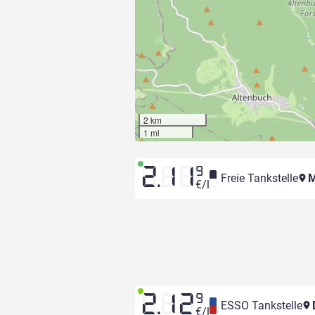
2 km
1 mi
2.11
9
Freie Tankstelle
M
€/l
2.12
9
ESSO Tankstelle
D
€/l