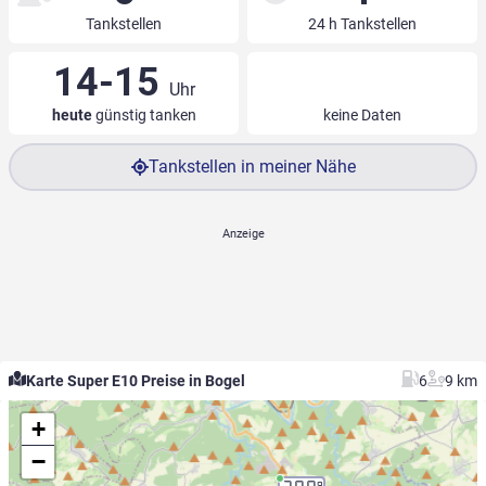
Tankstellen
24 h Tankstellen
14-15
Uhr
heute
günstig tanken
keine Daten
Tankstellen in meiner Nähe
Karte Super E10 Preise in Bogel
6
9 km
+
−
9