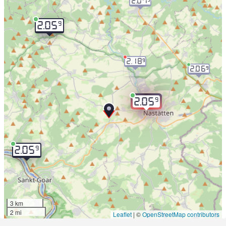
2.07
9
2.05
2.18
9
2.06
9
9
2.05
9
2.05
3 km
2 mi
Leaflet
|
©
OpenStreetMap contributors