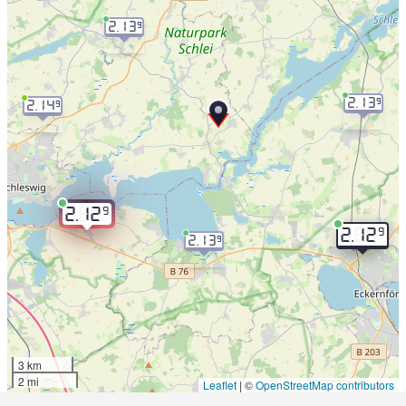
2.13
9
2.13
9
2.14
9
9
2.12
9
2.12
2.13
9
3 km
2 mi
Leaflet
|
©
OpenStreetMap contributors