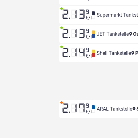
2.13
9
Supermarkt Tankst
€/l
2.13
9
JET Tankstelle
Os
€/l
2.14
9
Shell Tankstelle
P
€/l
2.17
9
ARAL Tankstelle
S
€/l