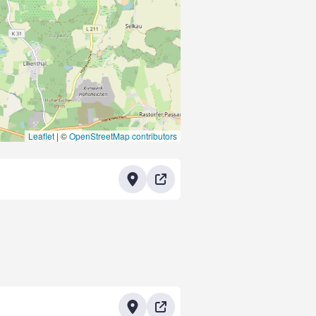
Leaflet
|
©
OpenStreetMap contributors