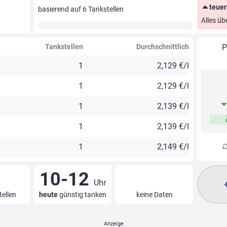
teuer
basierend auf
6
Tankstellen
Alles üb
Tankstellen
Durchschnittlich
P
1
2,129 €/l
1
2,129 €/l
1
2,139 €/l
1
2,139 €/l
1
2,149 €/l
10-12
Uhr
tellen
heute
günstig tanken
keine Daten