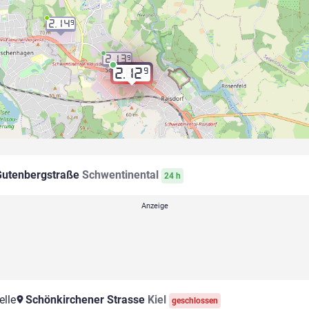
2.14
9
2.13
9
9
2.12
utenbergstraße
Schwentinental
24 h
elle
Schönkirchener Strasse
Kiel
geschlossen