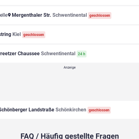
elle
Mergenthaler Str.
Schwentinental
geschlossen
tring
Kiel
geschlossen
reetzer Chaussee
Schwentinental
24 h
chönberger Landstraße
Schönkirchen
geschlossen
FAQ / Häufig gestellte Fragen