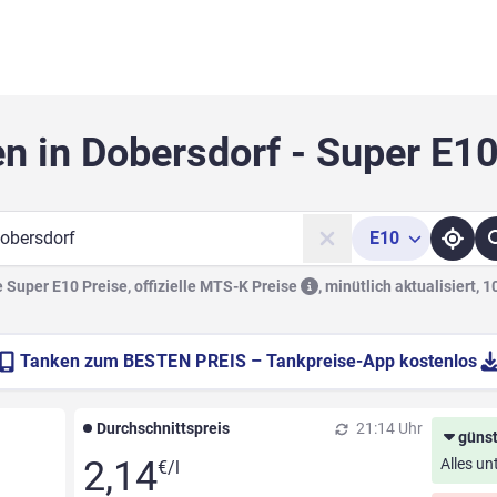
n in Dobersdorf - Super E1
E10
he
Super E10 Preise, offizielle
MTS-K Preise
,
minütlich aktualisiert, 
Tanken zum
BESTEN PREIS
– Tankpreise-App kostenlos
Durchschnittspreis
21:14 Uhr
günst
2,14
Alles un
€/l