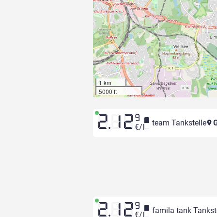
1 km
5000 ft
2.12
9
team Tankstelle
G
€/l
2.12
9
famila tank Tankst
€/l