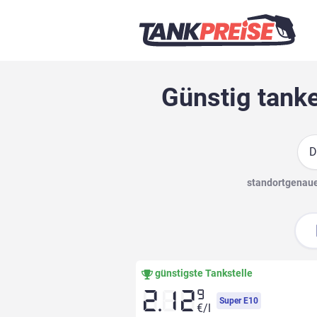
Günstig tanke
Suc
standortgenaue 
günstigste Tankstelle
9
2.12
Super E10
€/l