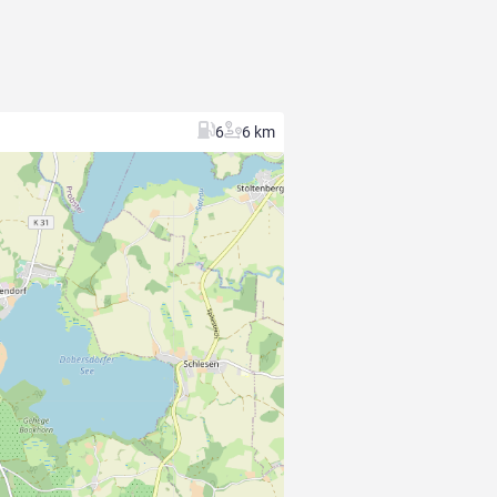
6
6 km