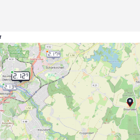
f
2.17
9
9
2.12
2.13
9