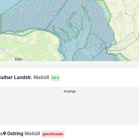
ather Landstr.
Niebüll
24 h
le
Ostring
Niebüll
geschlossen