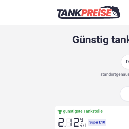
Günstig tan
Suc
standortgenaue 
günstigste Tankstelle
9
2.12
Super E10
€/l