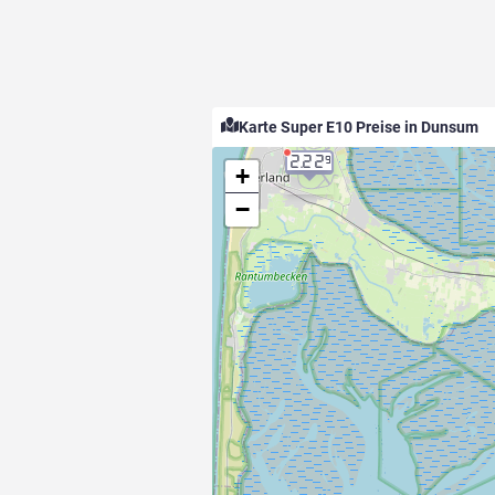
Karte Super E10 Preise in Dunsum
2.22
9
+
−