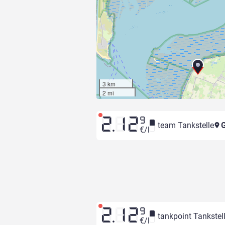
3 km
2 mi
2.12
9
team Tankstelle
G
€/l
2.12
9
tankpoint Tankstel
€/l