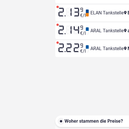
2.13
9
ELAN Tankstelle
B
€/l
2.14
9
ARAL Tankstelle
a
€/l
2.22
9
ARAL Tankstelle
M
€/l
Woher stammen die Preise?