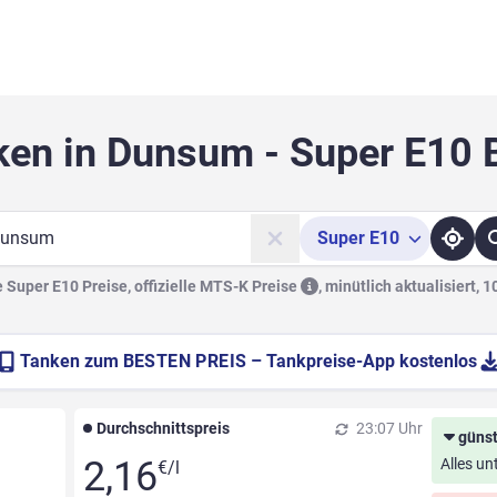
ken in Dunsum - Super E10 
Super
E10
he
Super E10 Preise, offizielle
MTS-K Preise
,
minütlich aktualisiert, 
Tanken zum
BESTEN PREIS
– Tankpreise-App kostenlos
Durchschnittspreis
23:07 Uhr
günst
2,16
Alles un
€/l