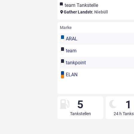
team Tankstelle
Gather Landstr.
Niebüll
Marke
ARAL
team
tankpoint
ELAN
5
1
Tankstellen
24 h Tanks