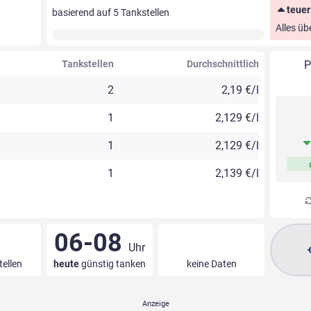
teuer
basierend auf
5
Tankstellen
Alles üb
Tankstellen
Durchschnittlich
P
2
2,19 €/l
1
2,129 €/l
1
2,129 €/l
1
2,139 €/l
06-08
Uhr
tellen
heute
günstig tanken
keine Daten