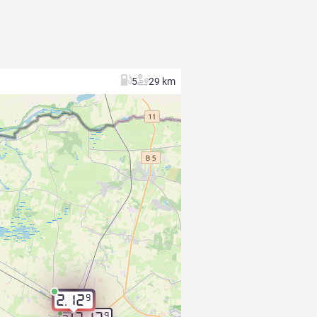
5
29 km
9
2.12
9