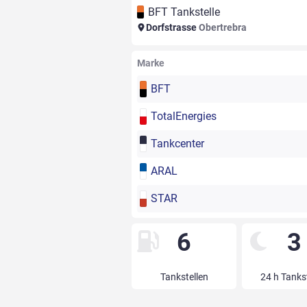
BFT Tankstelle
Dorfstrasse
Obertrebra
Marke
BFT
TotalEnergies
Tankcenter
ARAL
STAR
6
3
Tankstellen
24 h Tanks