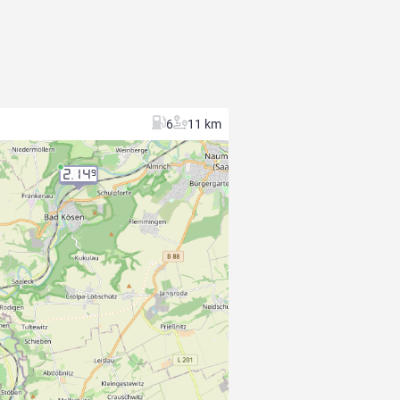
6
11 km
2.14
9