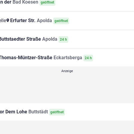
n der
Bad Koesen
geöffnet
lle
Erfurter Str.
Apolda
geöffnet
uttstaedter Straße
Apolda
24 h
homas-Müntzer-Straße
Eckartsberga
24 h
or Dem Lohe
Buttstädt
geöffnet