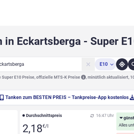
 in Eckartsberga - Super E
E10
he
Super E10 Preise, offizielle
MTS-K Preise
,
minütlich aktualisiert, 
Tanken zum
BESTEN PREIS
– Tankpreise-App kostenlos
Durchschnittspreis
16:47 Uhr
günst
2,18
Alles un
€/l