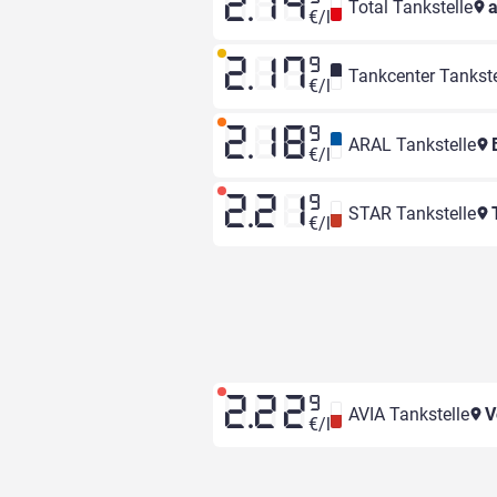
2.14
Total Tankstelle
a
€/l
2.17
9
Tankcenter Tankste
€/l
2.18
9
ARAL Tankstelle
B
€/l
2.21
9
STAR Tankstelle
T
€/l
2.22
9
AVIA Tankstelle
V
€/l