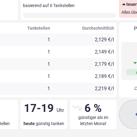
teuer
basierend auf
6
Tankstellen
Alles üb
Tankstellen
Durchschnittlich
P
1
2,129 €/l
1
2,149 €/l
1
2,179 €/l
1
2,189 €/l
1
2,219 €/l
17-19
6 %
Uhr
günstiger als im
tellen
heute
günstig tanken
letzten Monat