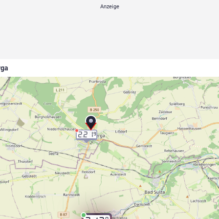
rga
2.21
9