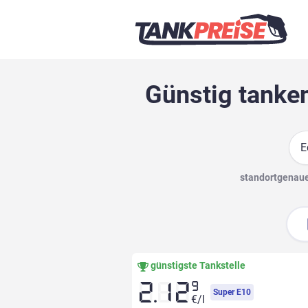
Günstig tanken
Suc
standortgenaue 
günstigste Tankstelle
9
2.12
Super E10
€/l