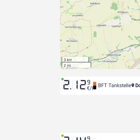
3 km
2 mi
2.12
9
BFT Tankstelle
Do
€/l
9