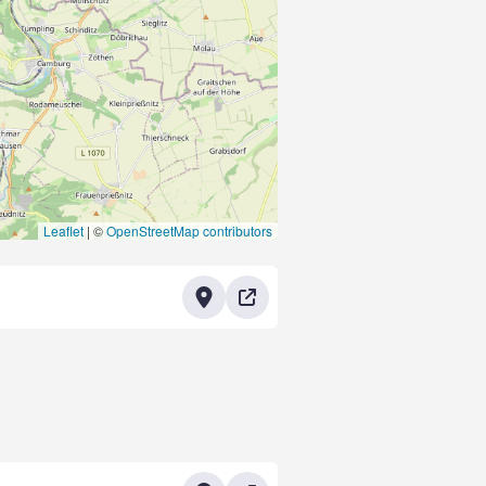
Leaflet
|
©
OpenStreetMap contributors