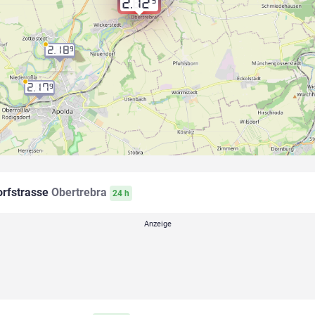
9
2.12
2.18
9
2.17
9
rfstrasse
Obertrebra
24 h