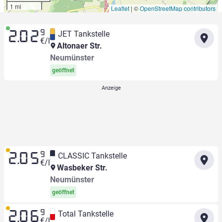
1 mi
Leaflet
|
©
OpenStreetMap contributors
9
JET Tankstelle
2.02
€/l
Altonaer Str.
Neumünster
geöffnet
9
CLASSIC Tankstelle
2.05
€/l
Wasbeker Str.
Neumünster
geöffnet
9
Total Tankstelle
2.06
€/l