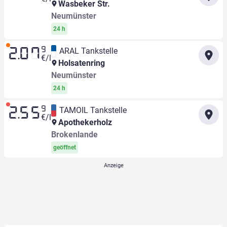
Wasbeker Str.
Neumünster
24 h
9
ARAL Tankstelle
2.07
€/l
Holsatenring
Neumünster
24 h
9
TAMOIL Tankstelle
2.55
€/l
Apothekerholz
Brokenlande
geöffnet