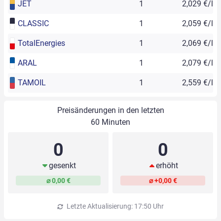
JET
1
2,029 €/l
CLASSIC
1
2,059 €/l
TotalEnergies
1
2,069 €/l
ARAL
1
2,079 €/l
TAMOIL
1
2,559 €/l
Preisänderungen in den letzten
60 Minuten
0
0
gesenkt
erhöht
⌀ 0,00 €
⌀ +0,00 €
Letzte Aktualisierung: 17:50 Uhr