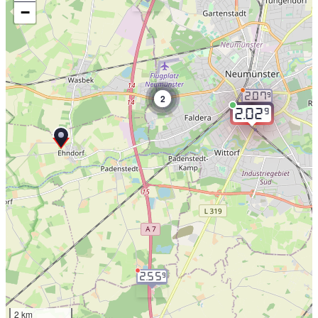
−
2.07
9
2
9
2.02
2.55
9
2 km