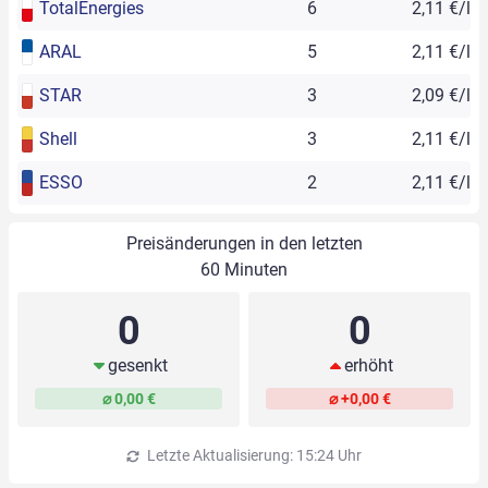
TotalEnergies
6
2,11 €/l
ARAL
5
2,11 €/l
STAR
3
2,09 €/l
Shell
3
2,11 €/l
ESSO
2
2,11 €/l
Preisänderungen in den letzten
60 Minuten
0
0
gesenkt
erhöht
⌀ 0,00 €
⌀ +0,00 €
Letzte Aktualisierung: 15:24 Uhr