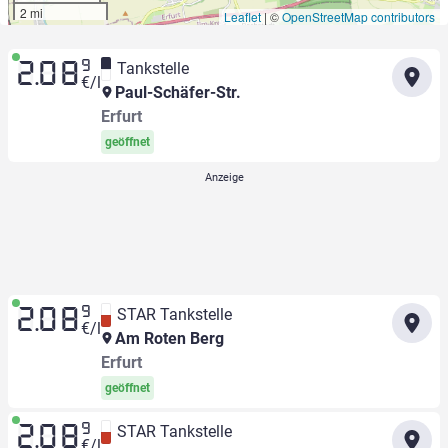
2 mi
Leaflet
|
©
OpenStreetMap contributors
9
Tankstelle
2.08
€/l
Paul-Schäfer-Str.
Erfurt
geöffnet
9
STAR Tankstelle
2.08
€/l
Am Roten Berg
Erfurt
geöffnet
9
STAR Tankstelle
2.08
€/l