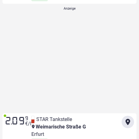
9
STAR Tankstelle
2.09
€/l
Weimarische Straße G
Erfurt