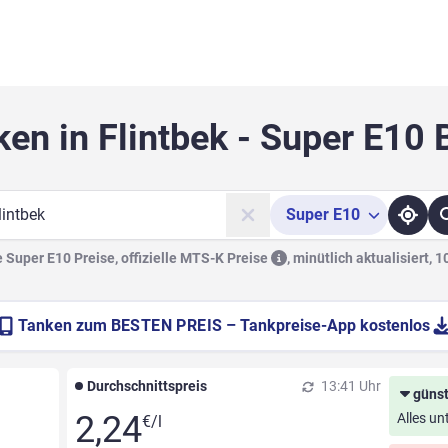
ken in Flintbek - Super E10 
Super
E10
he
Super E10 Preise, offizielle
MTS-K Preise
,
minütlich aktualisiert, 
Tanken zum
BESTEN PREIS
– Tankpreise-App kostenlos
Durchschnittspreis
13:41 Uhr
günst
2,24
Alles un
€/l