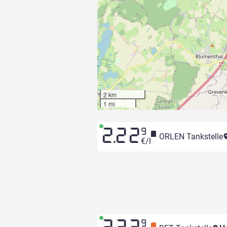
2 km
1 mi
2.22
9
ORLEN Tankstelle
€/l
9