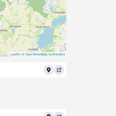
Leaflet
|
©
OpenStreetMap contributors