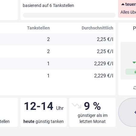
teuer
basierend auf
6
Tankstellen
Alles üb
Tankstellen
Durchschnittlich
P
2
2,25 €/l
2
2,25 €/l
1
2,229 €/l
1
2,229 €/l
12-14
9 %
Uhr
günstiger als im
tellen
heute
günstig tanken
letzten Monat