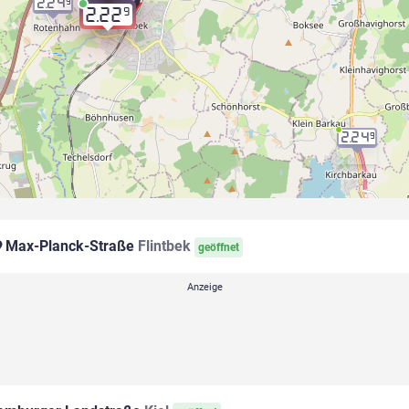
2.24
9
9
2.22
2.24
9
Max-Planck-Straße
Flintbek
geöffnet