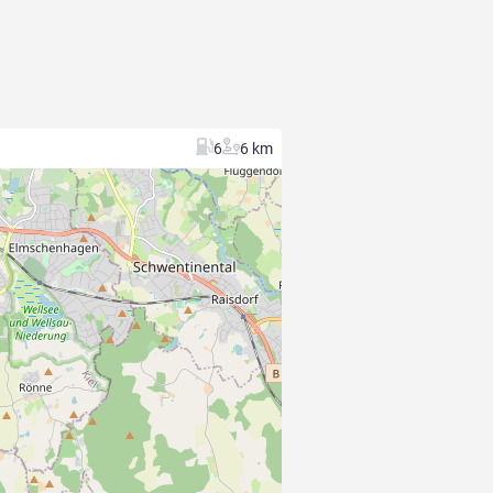
6
6 km