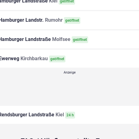
mburger Landstraße
Kiel
geöffnet
Hamburger Landstr.
Rumohr
geöffnet
amburger Landstraße
Molfsee
geöffnet
Ewerweg
Kirchbarkau
geöffnet
endsburger Landstraße
Kiel
24 h