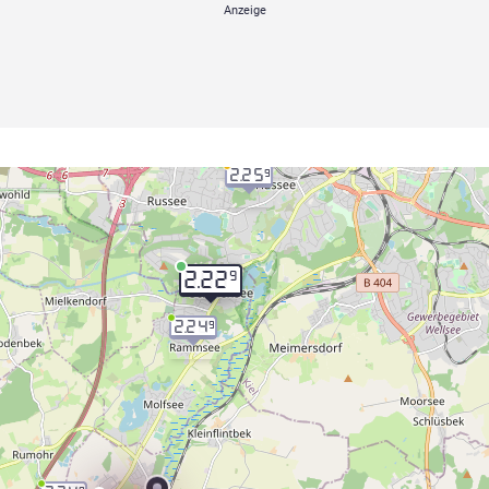
2.25
9
9
2.22
2.24
9