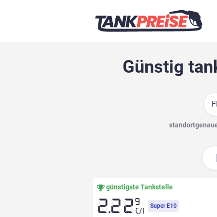
Günstig tan
Suc
standortgenaue 
günstigste Tankstelle
9
2.22
Super E10
€/l