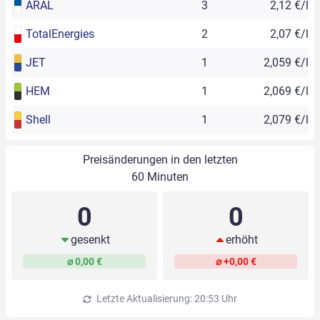
ARAL
3
2,12 €/l
TotalEnergies
2
2,07 €/l
JET
1
2,059 €/l
HEM
1
2,069 €/l
Shell
1
2,079 €/l
Preisänderungen in den letzten
60 Minuten
0
0
gesenkt
erhöht
⌀ 0,00 €
⌀ +0,00 €
Letzte Aktualisierung: 20:53 Uhr