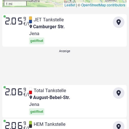
1 mi
Leaflet
|
©
OpenStreetMap contributors
9
JET Tankstelle
2.05
€/l
Camburger Str.
Jena
geöffnet
9
Total Tankstelle
2.06
€/l
August-Bebel-Str.
Jena
geöffnet
9
HEM Tankstelle
2.06
€/l