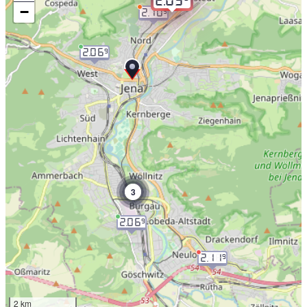
2.05
−
2.10
9
2.06
9
3
2.06
9
2.11
9
2 km