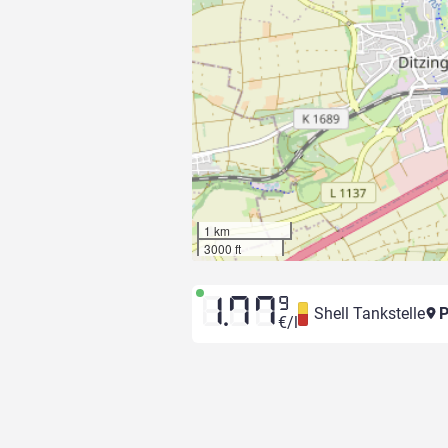
1 km
3000 ft
1.77
9
Shell Tankstelle
P
€/l