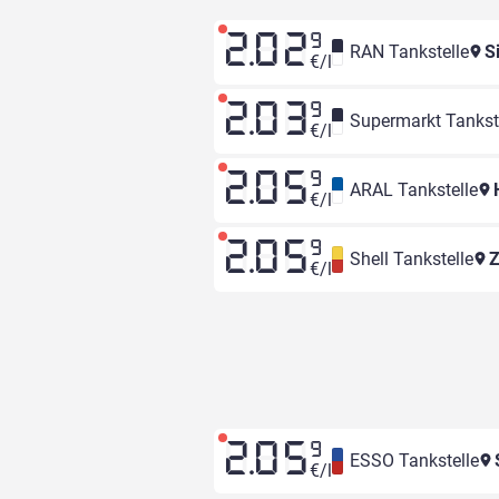
2.02
9
RAN Tankstelle
S
€/l
2.03
9
Supermarkt Tankst
€/l
2.05
9
ARAL Tankstelle
H
€/l
2.05
9
Shell Tankstelle
Z
€/l
2.05
9
ESSO Tankstelle
S
€/l