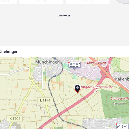
Münchingen
2.05
9
2.05
9