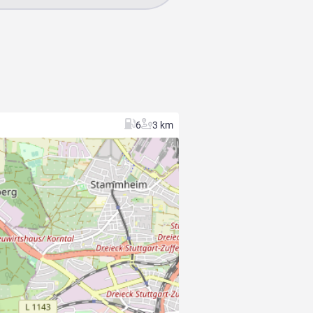
6
3 km