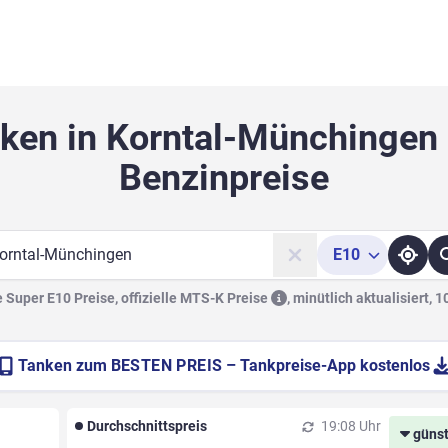
nken in Korntal-Münchingen 
Benzinpreise
E10
he
Super E10 Preise, offizielle
MTS-K Preise
,
minütlich aktualisiert, 
Tanken zum
BESTEN PREIS
– Tankpreise-App kostenlos
Durchschnittspreis
19:08 Uhr
günst