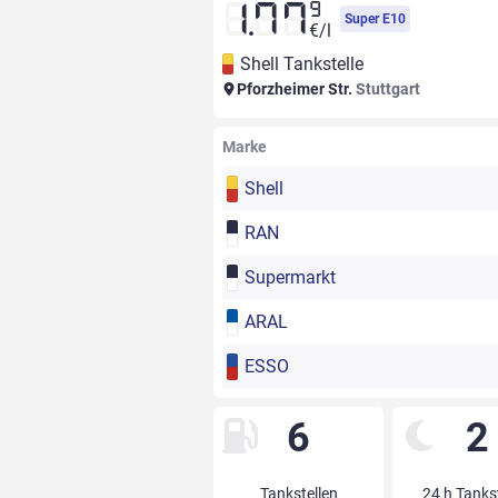
9
1.77
Super E10
€/l
Shell Tankstelle
Pforzheimer Str.
Stuttgart
Marke
Shell
RAN
Supermarkt
ARAL
ESSO
6
2
Tankstellen
24 h Tanks