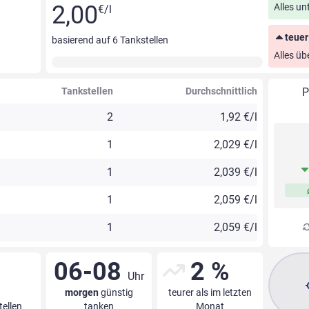
2,00
Alles un
€/l
teuer
basierend auf
6
Tankstellen
Alles üb
Tankstellen
Durchschnittlich
P
2
1,92 €/l
1
2,029 €/l
1
2,039 €/l
1
2,059 €/l
1
2,059 €/l
06-08
2 %
Uhr
morgen
günstig
teurer als im letzten
tellen
tanken
Monat