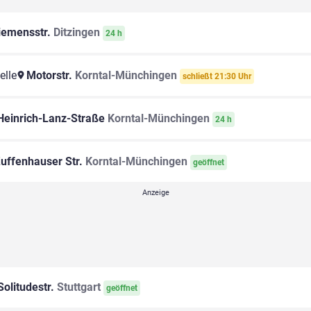
iemensstr.
Ditzingen
24 h
elle
Motorstr.
Korntal-Münchingen
schließt 21:30 Uhr
einrich-Lanz-Straße
Korntal-Münchingen
24 h
uffenhauser Str.
Korntal-Münchingen
geöffnet
olitudestr.
Stuttgart
geöffnet