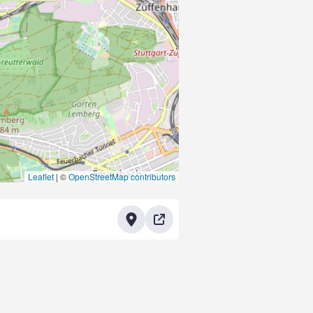
Leaflet
|
©
OpenStreetMap contributors