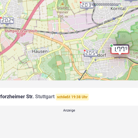
2.03
9.000000000000227
2.02
9
9
1.77
2.05
9
forzheimer Str.
Stuttgart
schließt 19:38 Uhr