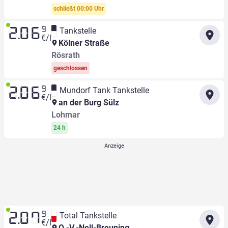
schließt 00:00 Uhr
9
Tankstelle
2.06
€/l
Kölner Straße
Rösrath
geschlossen
9
Mundorf Tank Tankstelle
2.06
€/l
an der Burg Sülz
Lohmar
24 h
9
Total Tankstelle
2.07
€/l
O.-V.-Nell-Breuning