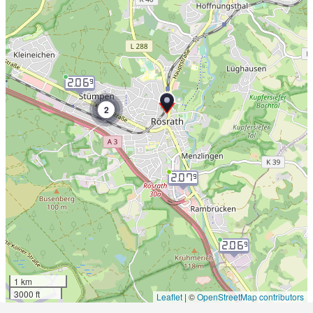
2.06
9
2
2.07
9
2.06
9
1 km
3000 ft
Leaflet
|
©
OpenStreetMap contributors