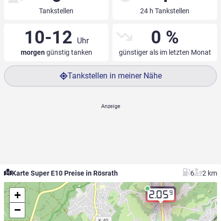
Tankstellen
24 h Tankstellen
10-12
0 %
Uhr
morgen
günstig tanken
günstiger als im letzten Monat
Tankstellen in meiner Nähe
Karte Super E10 Preise in Rösrath
6
2 km
+
9
2.05
−