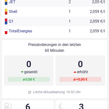
JET
2
2,05 €/l
Shell
1
2,059 €/l
Q1
1
2,059 €/l
TotalEnergies
1
2,059 €/l
Preisänderungen in den letzten
60 Minuten
0
0
gesenkt
erhöht
⌀ 0,00 €
⌀ +0,00 €
Letzte Aktualisierung: 16:52 Uhr
6
3