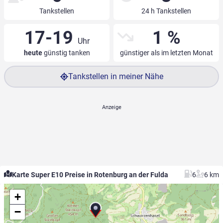
Tankstellen
24 h Tankstellen
17-19
1 %
Uhr
heute
günstig tanken
günstiger als im letzten Monat
Tankstellen in meiner Nähe
Karte Super E10 Preise in Rotenburg an der Fulda
6
6 km
+
−