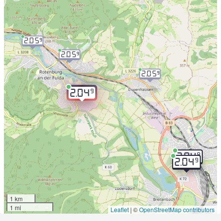
2.05
9
2.05
9
2.05
9
9
2.04
9
2.04
9
2.04
1 km
1 mi
Leaflet
|
©
OpenStreetMap contributors