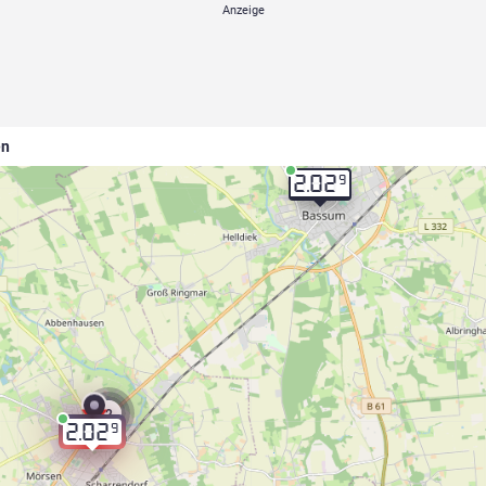
en
9
2.02
2
9
2.02