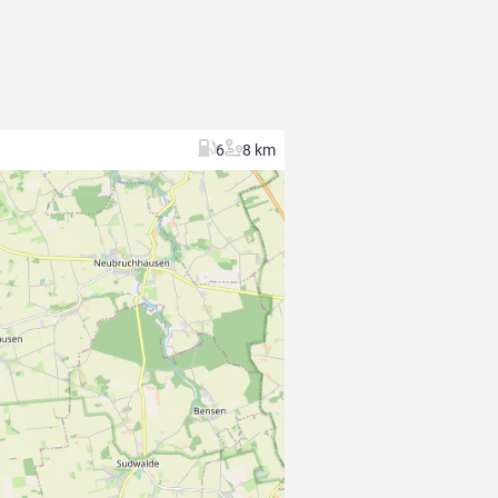
6
8 km