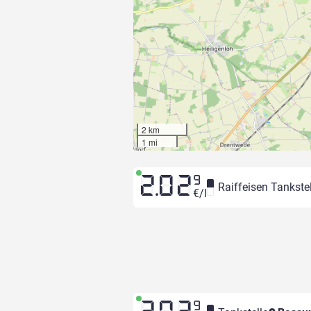
2 km
1 mi
2.02
9
Raiffeisen Tankstel
€/l
9