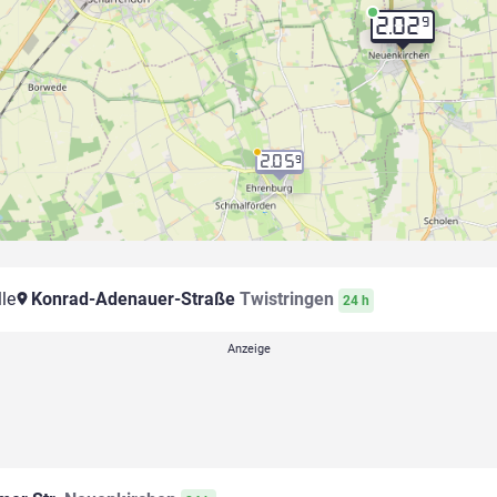
9
2.02
2.05
9
le
Konrad-Adenauer-Straße
Twistringen
24 h