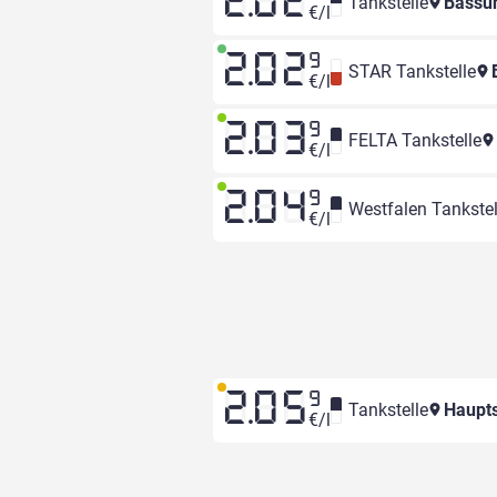
2.02
Tankstelle
Bassum
€/l
2.02
9
STAR Tankstelle
B
€/l
2.03
9
FELTA Tankstelle
€/l
2.04
9
Westfalen Tankstel
€/l
2.05
9
Tankstelle
Haupts
€/l