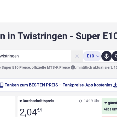
n in Twistringen - Super E1
E10
he
Super E10 Preise, offizielle
MTS-K Preise
,
minütlich aktualisiert, 
Tanken zum
BESTEN PREIS
– Tankpreise-App kostenlos
Durchschnittspreis
14:19 Uhr
günst
2,04
Alles un
€/l