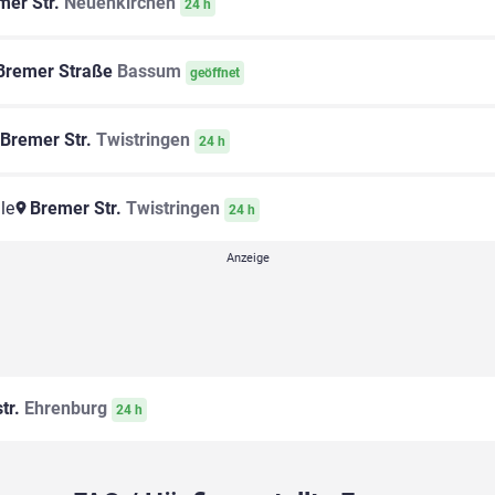
er Str.
Neuenkirchen
24 h
remer Straße
Bassum
geöffnet
Bremer Str.
Twistringen
24 h
le
Bremer Str.
Twistringen
24 h
tr.
Ehrenburg
24 h