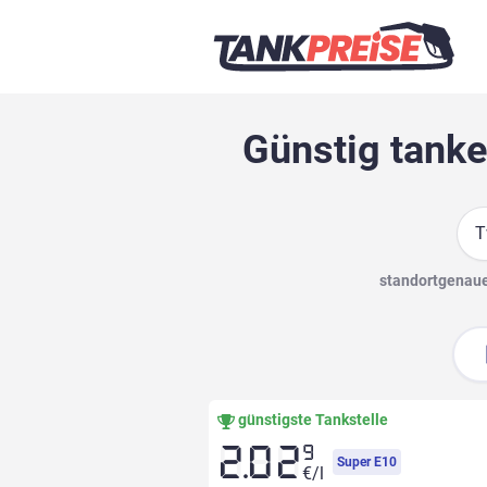
Günstig tanke
Suc
standortgenaue 
günstigste Tankstelle
9
2.02
Super E10
€/l