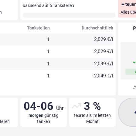
teuer
basierend auf
6
Tankstellen
n
Alles üb
Tankstellen
Durchschnittlich
P
1
2,029 €/l
1
2,029 €/l
1
2,039 €/l
1
2,049 €/l
04-06
3 %
Uhr
morgen
günstig
teurer als im letzten
tellen
tanken
Monat