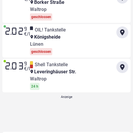
Borker Straße
Waltrop
geschlossen
9
OIL! Tankstelle
2.02
€/l
Königsheide
Lünen
geschlossen
9
Shell Tankstelle
2.03
€/l
Leveringhäuser Str.
Waltrop
24 h