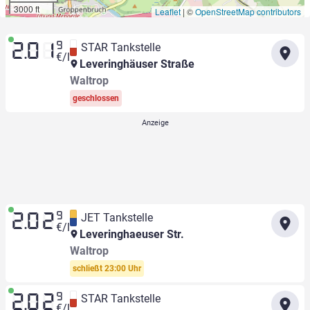
3000 ft
Leaflet
|
©
OpenStreetMap contributors
9
STAR Tankstelle
2.01
€/l
Leveringhäuser Straße
Waltrop
geschlossen
9
JET Tankstelle
2.02
€/l
Leveringhaeuser Str.
Waltrop
schließt 23:00 Uhr
9
STAR Tankstelle
2.02
€/l