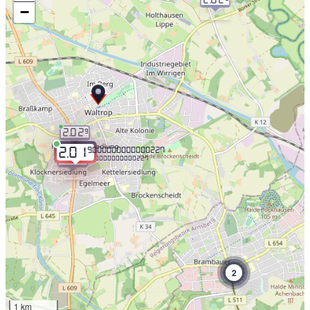
−
2.02
9
9.000000000000227
2.01
2.03
9.000000000000227
2
1 km