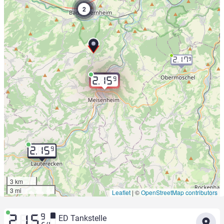
2
2.17
9
9
2.15
9
2.15
3 km
3 mi
Leaflet
|
©
OpenStreetMap contributors
9
ED Tankstelle
2.15