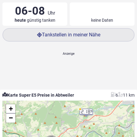
06-08
Uhr
heute
günstig tanken
keine Daten
Tankstellen in meiner Nähe
Karte Super E5 Preise in Abtweiler
6
11 km
+
2.18
9
−