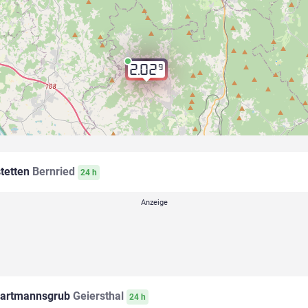
9
2.02
tetten
Bernried
24 h
artmannsgrub
Geiersthal
24 h