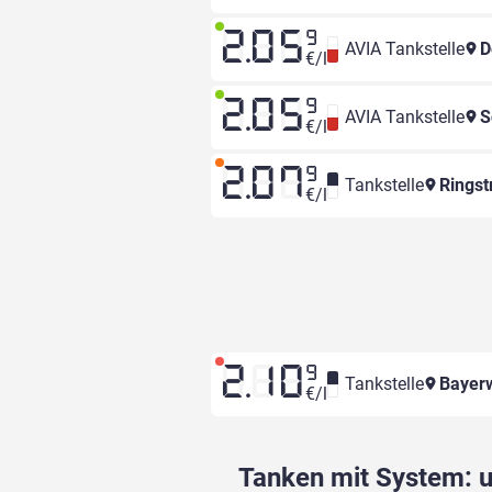
2.05
9
AVIA Tankstelle
D
€/l
2.05
9
AVIA Tankstelle
S
€/l
2.07
9
Tankstelle
Ringst
€/l
2.10
9
Tankstelle
Bayer
€/l
Tanken mit System: un