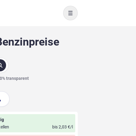
Toggle navigation
Benzinpreise
00% transparent
ig
ellen
bis 2,03 €/l