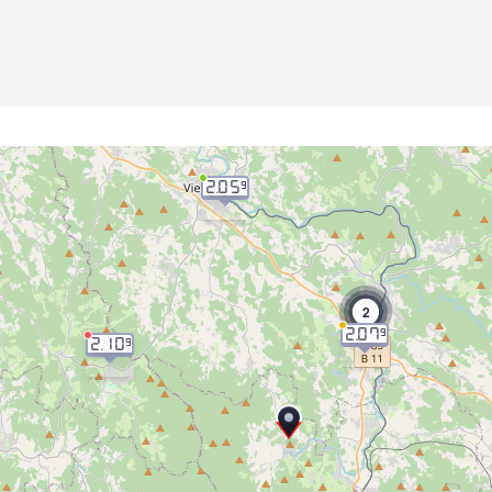
2.05
9
2
2.07
9
2.10
9