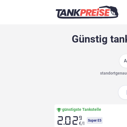
Günstig tan
Suc
standortgenaue
günstigste Tankstelle
9
2.02
Super E5
€/l