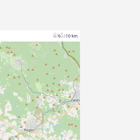
6
10 km