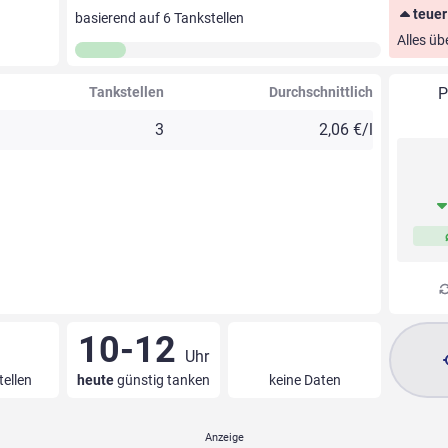
teuer
basierend auf
6
Tankstellen
Alles üb
Tankstellen
Durchschnittlich
P
3
2,06 €/l
10-12
Uhr
tellen
heute
günstig tanken
keine Daten