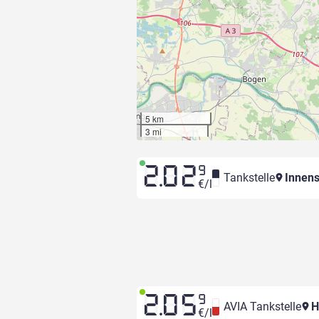
5 km
3 mi
2.02
9
Tankstelle
Innens
€/l
2.05
9
AVIA Tankstelle
H
€/l