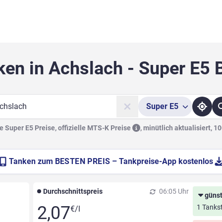
ken in Achslach - Super E5 
Super
E5
he
 Super E5 Preise, offizielle
MTS-K Preise
,
minütlich aktualisiert, 1
Tanken zum
BESTEN PREIS
– Tankpreise-App kostenlos
Durchschnittspreis
06:05 Uhr
günst
2,07
1 Tankst
€/l