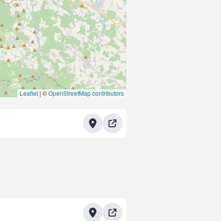
Leaflet
|
©
OpenStreetMap contributors