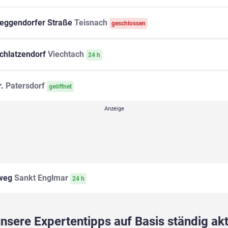
eggendorfer Straße
Teisnach
geschlossen
chlatzendorf
Viechtach
24 h
r.
Patersdorf
geöffnet
weg
Sankt Englmar
24 h
sere Expertentipps auf Basis ständig akt