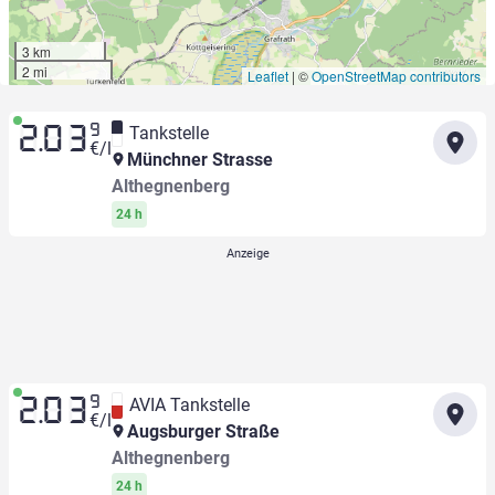
3 km
2 mi
Leaflet
|
©
OpenStreetMap contributors
9
Tankstelle
2.03
€/l
Münchner Strasse
Althegnenberg
24 h
9
AVIA Tankstelle
2.03
€/l
Augsburger Straße
Althegnenberg
24 h