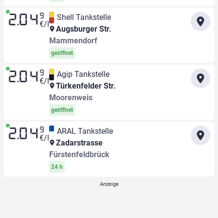
9
Shell Tankstelle
2.04
€/l
Augsburger Str.
Mammendorf
geöffnet
9
Agip Tankstelle
2.04
€/l
Türkenfelder Str.
Moorenweis
geöffnet
9
ARAL Tankstelle
2.04
€/l
Zadarstrasse
Fürstenfeldbrück
24 h