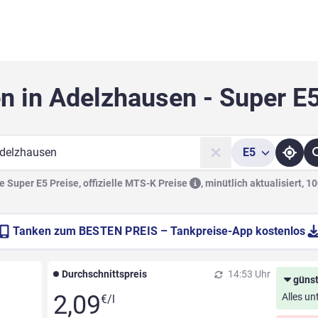
n in Adelzhausen - Super E
E5
he
 Super E5 Preise, offizielle
MTS-K Preise
,
minütlich aktualisiert, 1
Tanken zum
BESTEN PREIS
– Tankpreise-App kostenlos
Durchschnittspreis
14:53 Uhr
günst
2,09
Alles un
€/l