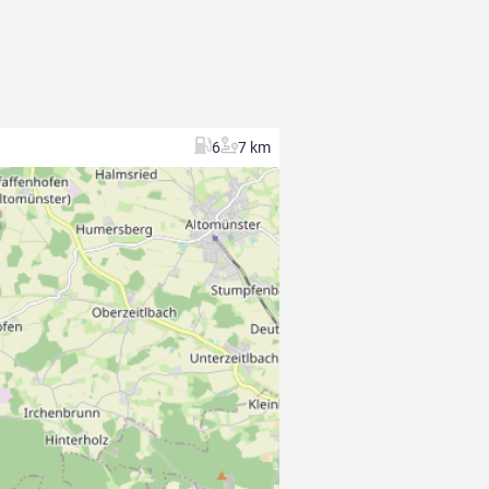
6
7 km