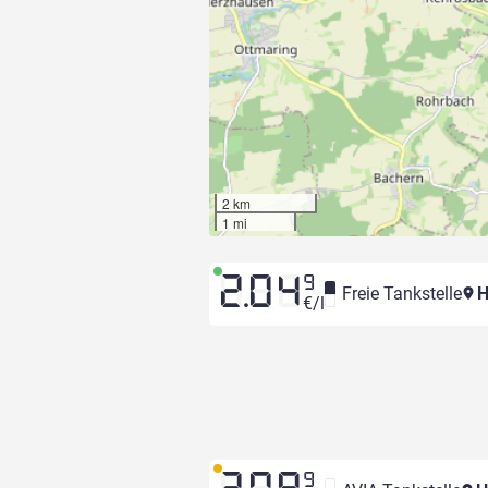
2 km
1 mi
2.04
9
Freie Tankstelle
H
€/l
9