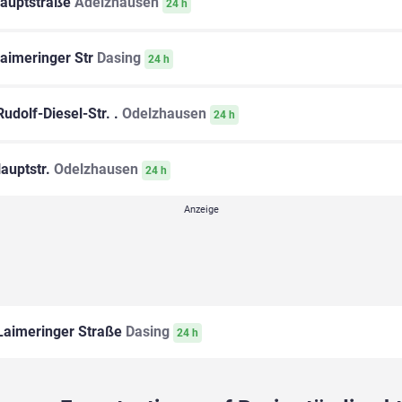
auptstraße
Adelzhausen
24 h
aimeringer Str
Dasing
24 h
udolf-Diesel-Str. .
Odelzhausen
24 h
auptstr.
Odelzhausen
24 h
aimeringer Straße
Dasing
24 h