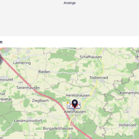
en
2.08
9