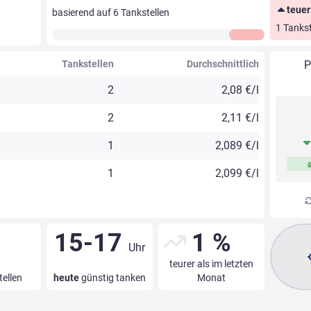
teuer
basierend auf
6
Tankstellen
1 Tankst
Tankstellen
Durchschnittlich
P
2
2,08 €/l
2
2,11 €/l
1
2,089 €/l
1
2,099 €/l
15-17
1 %
Uhr
teurer als im letzten
tellen
heute
günstig tanken
Monat