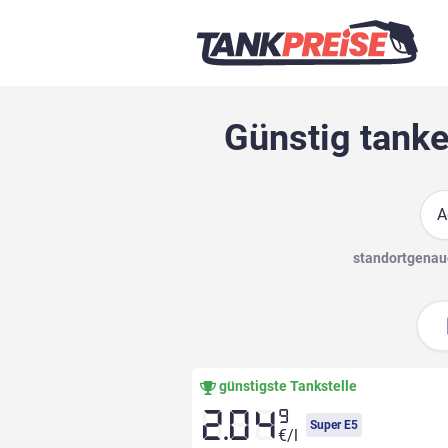
Günstig tanke
Suc
standortgenaue
günstigste Tankstelle
9
2.04
Super E5
€/l