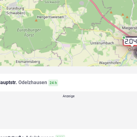
2.0
auptstr.
Odelzhausen
24 h