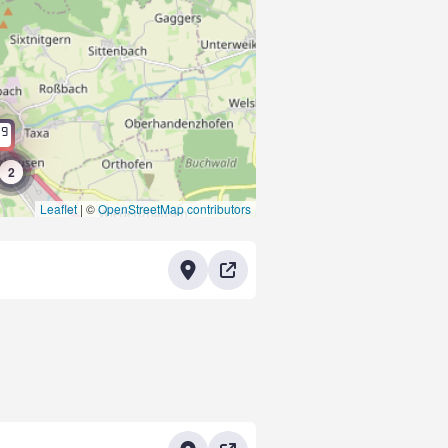
9
4
2
Leaflet
|
©
OpenStreetMap contributors