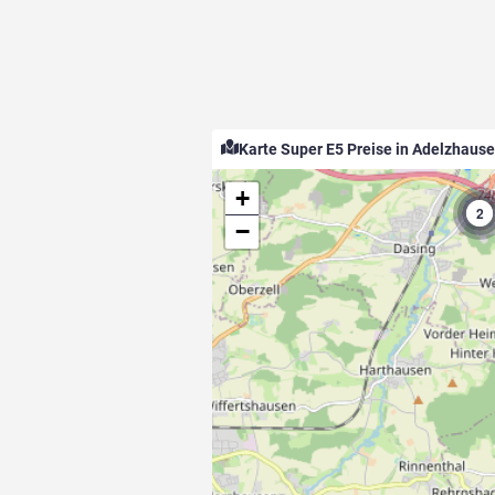
Karte Super E5 Preise in Adelzhaus
+
2
−