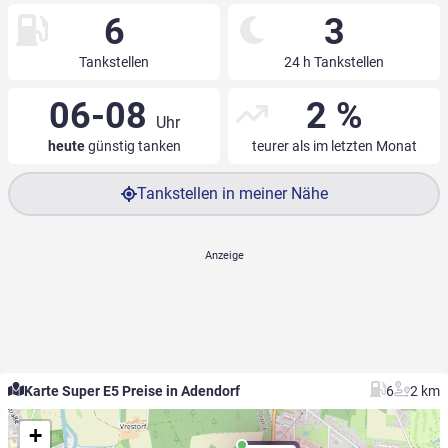
6
3
Tankstellen
24 h Tankstellen
06-08
2 %
Uhr
heute
günstig tanken
teurer als im letzten Monat
Tankstellen in meiner Nähe
Karte Super E5 Preise in Adendorf
6
2 km
+