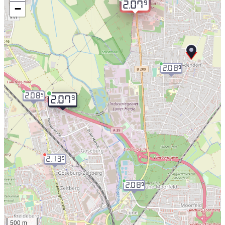
9
2.07
−
2.08
9
2.08
9
9
2.07
2.13
9
2.08
9
500 m