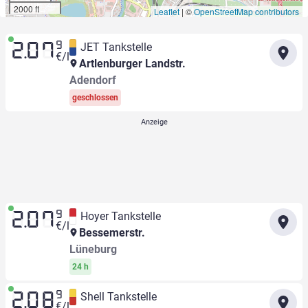
2000 ft
Leaflet
|
©
OpenStreetMap contributors
9
JET Tankstelle
2.07
€/l
Artlenburger Landstr.
Adendorf
geschlossen
9
Hoyer Tankstelle
2.07
€/l
Bessemerstr.
Lüneburg
24 h
9
Shell Tankstelle
2.08
€/l