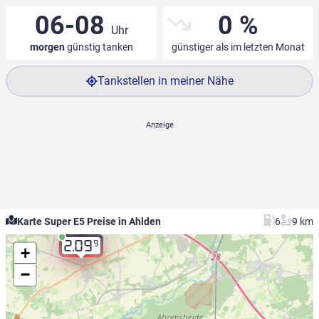
06-08
0 %
Uhr
morgen
günstig tanken
günstiger als im letzten Monat
Tankstellen in meiner Nähe
Karte Super E5 Preise in Ahlden
6
9 km
9
2.09
+
−