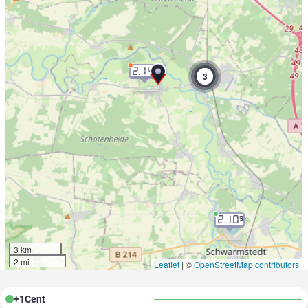
2.14
9
3
2.10
9
3 km
2 mi
Leaflet
|
©
OpenStreetMap contributors
+
1
Cent