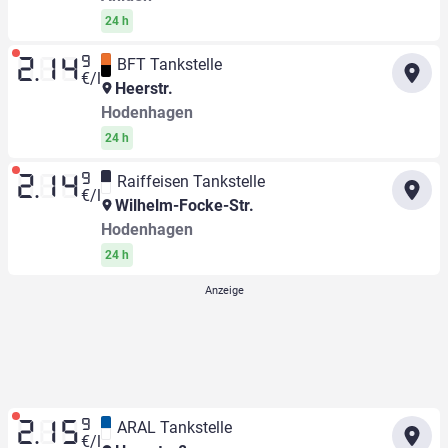
24 h
9
BFT Tankstelle
2.14
€/l
Heerstr.
Hodenhagen
24 h
9
Raiffeisen Tankstelle
2.14
€/l
Wilhelm-Focke-Str.
Hodenhagen
24 h
9
ARAL Tankstelle
2.15
€/l