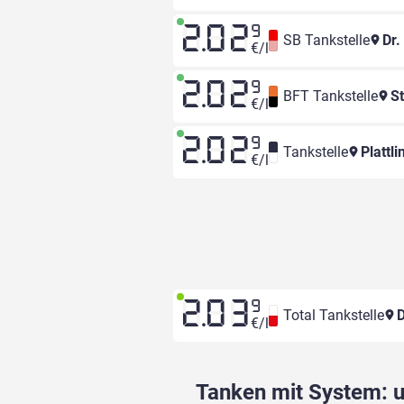
2.02
9
SB Tankstelle
Dr.
€/l
2.02
9
BFT Tankstelle
St
€/l
2.02
9
Tankstelle
Plattl
€/l
2.03
9
Total Tankstelle
D
€/l
Tanken mit System: un