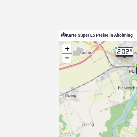
Karte Super E5 Preise in Aholming
+
9
2.02
−