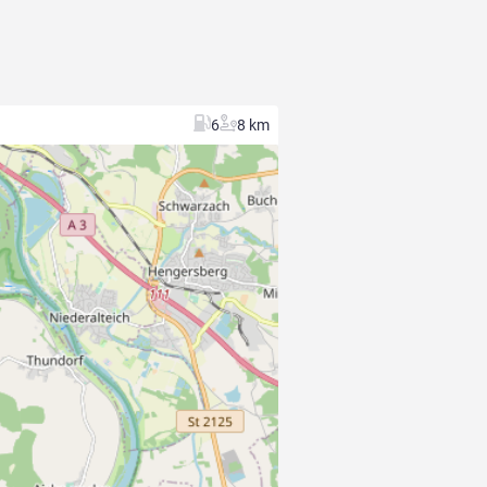
6
8 km