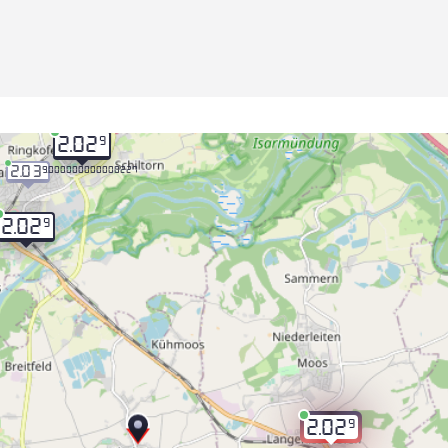
9
2.02
2.03
9.000000000000227
9
2.02
9
2.02