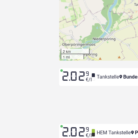
2 km
1 mi
2.02
9
Tankstelle
Bunde
€/l
2.02
9
HEM Tankstelle
P
€/l