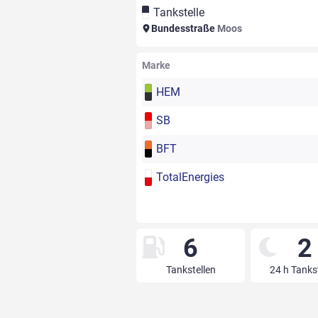
Tankstelle
Bundesstraße
Moos
Marke
HEM
SB
BFT
TotalEnergies
6
2
Tankstellen
24 h Tanks