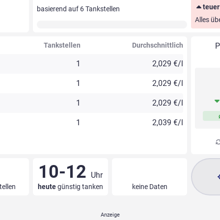
teuer
basierend auf
6
Tankstellen
Alles üb
Tankstellen
Durchschnittlich
P
1
2,029 €/l
1
2,029 €/l
1
2,029 €/l
1
2,039 €/l
10-12
Uhr
tellen
heute
günstig tanken
keine Daten