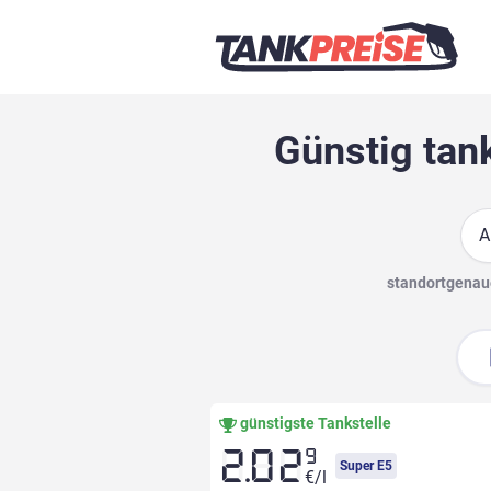
Günstig tan
Suc
standortgenaue
günstigste Tankstelle
9
2.02
Super E5
€/l