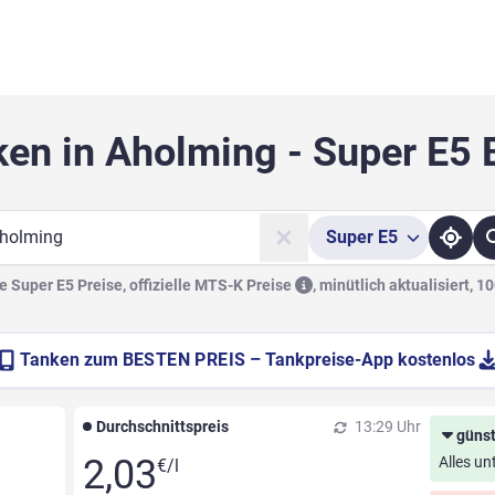
ken in Aholming - Super E5 
Super
E5
he
 Super E5 Preise, offizielle
MTS-K Preise
,
minütlich aktualisiert, 1
Tanken zum
BESTEN PREIS
– Tankpreise-App kostenlos
Durchschnittspreis
13:29 Uhr
günst
2,03
Alles un
€/l