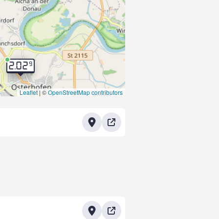
9
2.02
Leaflet
|
©
OpenStreetMap contributors