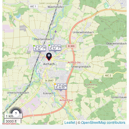
2.07
9
2.07
9
2.08
9
2
1 km
3000 ft
Leaflet
|
©
OpenStreetMap contributors