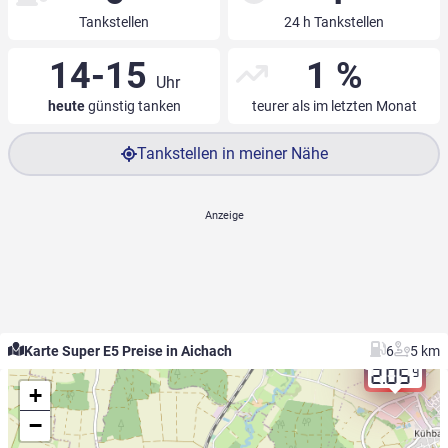
Tankstellen
24 h Tankstellen
14-15
1 %
Uhr
heute
günstig tanken
teurer als im letzten Monat
Tankstellen in meiner Nähe
Karte Super E5 Preise in Aichach
6
5 km
9
2.05
+
−