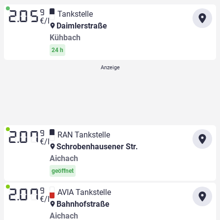
9
Tankstelle
2.05
€/l
Daimlerstraße
Kühbach
24 h
9
RAN Tankstelle
2.07
€/l
Schrobenhausener Str.
Aichach
geöffnet
9
AVIA Tankstelle
2.07
€/l
Bahnhofstraße
Aichach