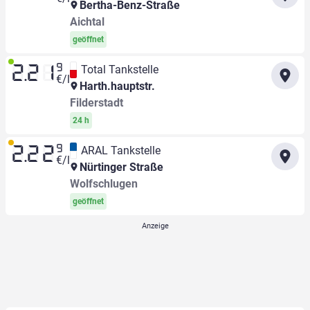
Bertha-Benz-Straße
Aichtal
geöffnet
9
Total Tankstelle
2.21
€/l
Harth.hauptstr.
Filderstadt
24 h
9
ARAL Tankstelle
2.22
€/l
Nürtinger Straße
Wolfschlugen
geöffnet