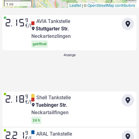
1 mi
Leaflet
|
©
OpenStreetMap contributors
9
AVIA Tankstelle
2.15
€/l
Stuttgarter Str.
Neckartenzlingen
geöffnet
9
Shell Tankstelle
2.18
€/l
Tuebinger Str.
Neckartailfingen
24 h
9
ARAL Tankstelle
2.21
€/l