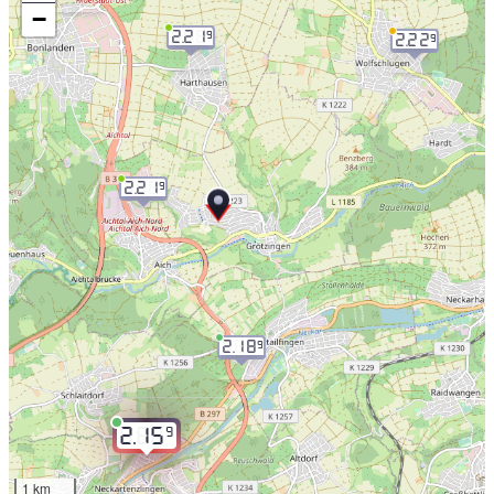
−
2.21
9
2.22
9
2.21
9
2.18
9
9
2.15
1 km