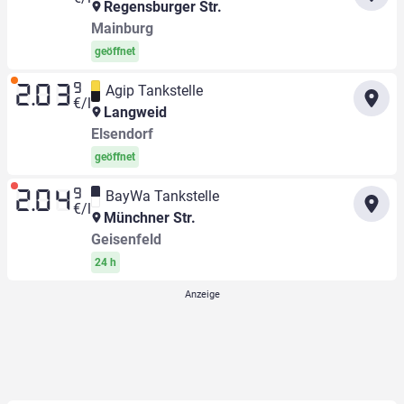
Regensburger Str.
Mainburg
geöffnet
9
Agip Tankstelle
2.03
€/l
Langweid
Elsendorf
geöffnet
9
BayWa Tankstelle
2.04
€/l
Münchner Str.
Geisenfeld
24 h