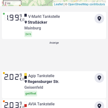
2 mi
Leaflet
|
©
OpenStreetMap contributors
9
V-Markt Tankstelle
1.99
€/l
Straßäcker
Mainburg
24 h
9
Agip Tankstelle
2.02
€/l
Regensburger Str.
Geisenfeld
geöffnet
9
AVIA Tankstelle
2.03
€/l