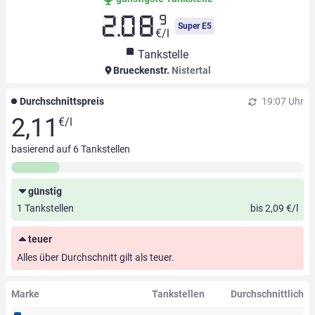
9
2.08
Super E5
€/l
Tankstelle
Brueckenstr.
Nistertal
Durchschnittspreis
19:07 Uhr
2,11
€/l
basierend auf
6
Tankstellen
günstig
1 Tankstellen
bis 2,09 €/l
teuer
Alles über Durchschnitt gilt als teuer.
Marke
Tankstellen
Durchschnittlich