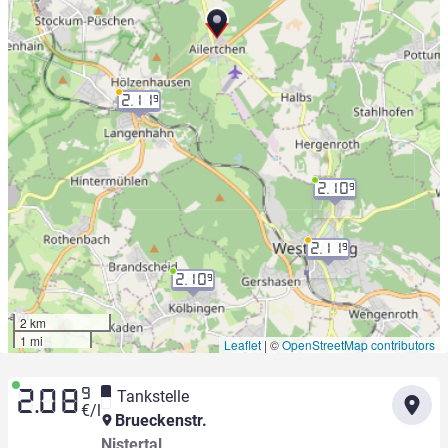
2.11
9
2.10
9
2.11
9
2.10
9
2 km
1 mi
Leaflet
|
©
OpenStreetMap contributors
9
Tankstelle
2.08
€/l
Brueckenstr.
Nistertal