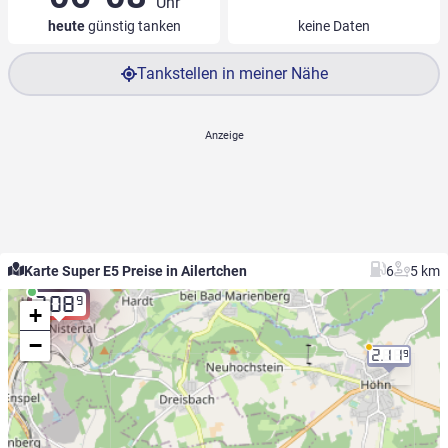
Uhr
heute
günstig tanken
keine Daten
Tankstellen in meiner Nähe
Karte Super E5 Preise in Ailertchen
6
5 km
9
2.08
+
−
2.11
9