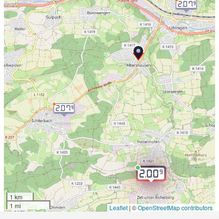
2.07
9
2.07
9
9
2.00
1 km
1 mi
Leaflet
|
©
OpenStreetMap contributors