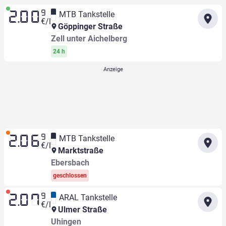
9
MTB Tankstelle
2.00
€/l
Göppinger Straße
Zell unter Aichelberg
24 h
9
MTB Tankstelle
2.06
€/l
Marktstraße
Ebersbach
geschlossen
9
ARAL Tankstelle
2.07
€/l
Ulmer Straße
Uhingen