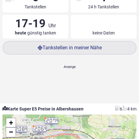
Tankstellen
24 h Tankstellen
17-19
Uhr
heute
günstig tanken
keine Daten
Tankstellen in meiner Nähe
Karte Super E5 Preise in Albershausen
6
4 km
+
2.07
9
2.06
9
2.08
9
−