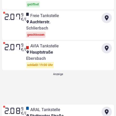
geöffnet
9
Freie Tankstelle
2.07
€/l
Auchterstr.
Schlierbach
geschlossen
9
AVIA Tankstelle
2.07
€/l
Hauptstraße
Ebersbach
schließt 19:00 Uhr
9
ARAL Tankstelle
2.08
€/l
Stuttgarter Straße