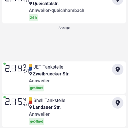
€/l
Queichtalstr.
Annweiler-queichhambach
24 h
9
JET Tankstelle
2.14
€/l
Zweibruecker Str.
Annweiler
geöffnet
9
Shell Tankstelle
2.15
€/l
Landauer Str.
Annweiler
geöffnet