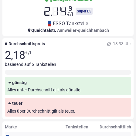
9
2.14
Super E5
€/l
ESSO Tankstelle
Queichtalstr.
Annweiler-queichhambach
Durchschnittspreis
13:33 Uhr
2,18
€/l
basierend auf
6
Tankstellen
günstig
Alles unter Durchschnitt gilt als günstig.
teuer
Alles über Durchschnitt gilt als teuer.
Marke
Tankstellen
Durchschnittlich