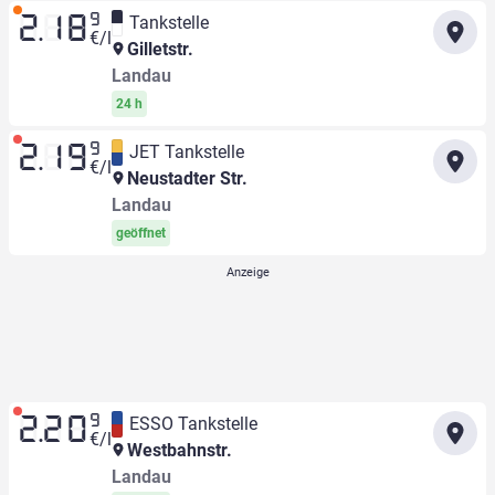
9
Tankstelle
2.18
€/l
Gilletstr.
Landau
24 h
9
JET Tankstelle
2.19
€/l
Neustadter Str.
Landau
geöffnet
9
ESSO Tankstelle
2.20
€/l
Westbahnstr.
Landau