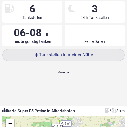
6
3
Tankstellen
24 h Tankstellen
06-08
Uhr
heute
günstig tanken
keine Daten
Tankstellen in meiner Nähe
Karte Super E5 Preise in Albertshofen
6
3 km
+
2.12
9
2.11
9