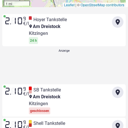
1 mi
Leaflet
|
©
OpenStreetMap contributors
9
Hoyer Tankstelle
2.10
€/l
Am Dreistock
Kitzingen
24 h
9
SB Tankstelle
2.10
€/l
Am Dreistock
Kitzingen
geschlossen
9
Shell Tankstelle
2.10
€/l