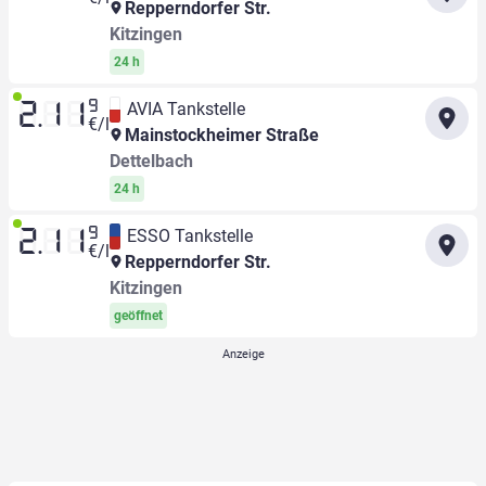
Repperndorfer Str.
Kitzingen
24 h
9
AVIA Tankstelle
2.11
€/l
Mainstockheimer Straße
Dettelbach
24 h
9
ESSO Tankstelle
2.11
€/l
Repperndorfer Str.
Kitzingen
geöffnet