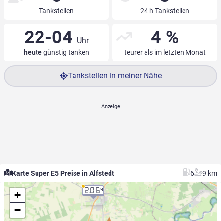
Tankstellen
24 h Tankstellen
22-04
4 %
Uhr
heute
günstig tanken
teurer als im letzten Monat
Tankstellen in meiner Nähe
Karte Super E5 Preise in Alfstedt
6
9 km
2.06
9
+
−