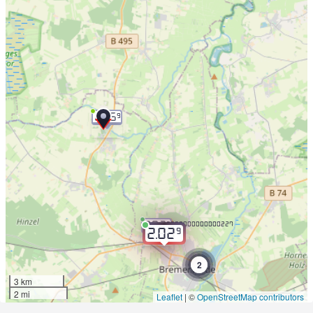
2.05
9
2.03
9.000000000000227
9
2.02
2
3 km
2 mi
Leaflet
|
©
OpenStreetMap contributors