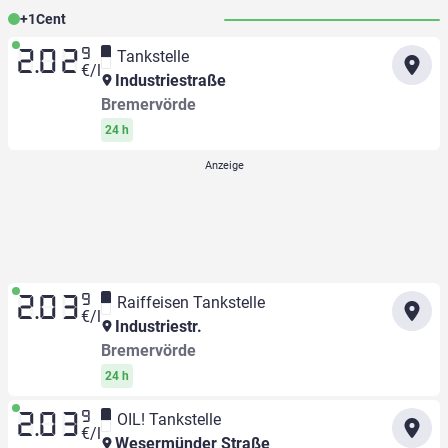
+
1
Cent
9
Tankstelle
2.02
€/l
Industriestraße
Bremervörde
24 h
9
Raiffeisen Tankstelle
2.03
€/l
Industriestr.
Bremervörde
24 h
9
OIL! Tankstelle
2.03
€/l
Wesermünder Straße