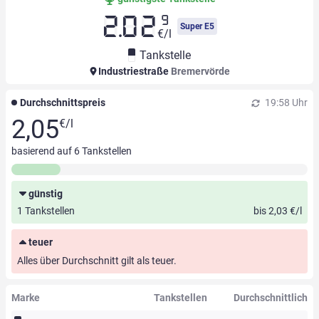
9
2.02
Super E5
€/l
Tankstelle
Industriestraße
Bremervörde
Durchschnittspreis
19:58 Uhr
2,05
€/l
basierend auf
6
Tankstellen
günstig
1 Tankstellen
bis 2,03 €/l
teuer
Alles über Durchschnitt gilt als teuer.
Marke
Tankstellen
Durchschnittlich