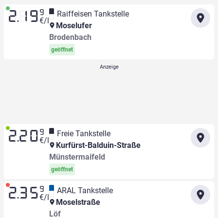
9
Raiffeisen Tankstelle
2.19
€/l
Moselufer
Brodenbach
geöffnet
9
Freie Tankstelle
2.20
€/l
Kurfürst-Balduin-Straße
Münstermaifeld
geöffnet
9
ARAL Tankstelle
2.35
€/l
Moselstraße
Löf