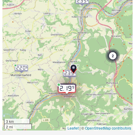
2.35
9
2
2.20
9
2.35
9
9
2.19
3 km
2 mi
Leaflet
|
©
OpenStreetMap contributors