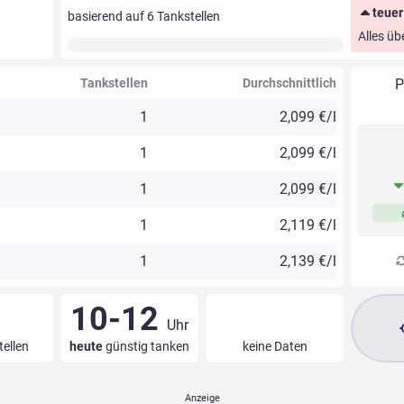
teuer
basierend auf
6
Tankstellen
Alles üb
Tankstellen
Durchschnittlich
P
1
2,099 €/l
1
2,099 €/l
1
2,099 €/l
1
2,119 €/l
1
2,139 €/l
10-12
Uhr
tellen
heute
günstig tanken
keine Daten