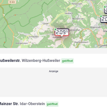
2.
9
2.09
ußweilerstr.
Wilzenberg-Hußweiler
geöffnet
ainzer Str.
Idar-Oberstein
geöffnet