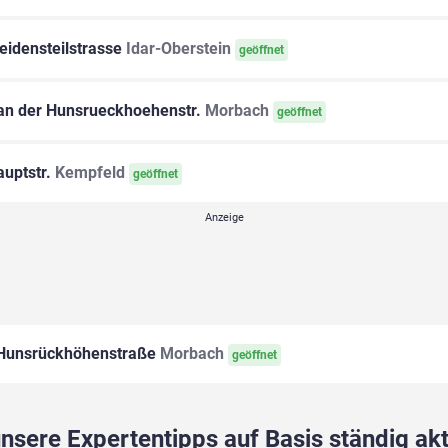
idensteilstrasse
Idar-Oberstein
geöffnet
an der Hunsrueckhoehenstr.
Morbach
geöffnet
uptstr.
Kempfeld
geöffnet
unsrückhöhenstraße
Morbach
geöffnet
sere Expertentipps auf Basis ständig akt