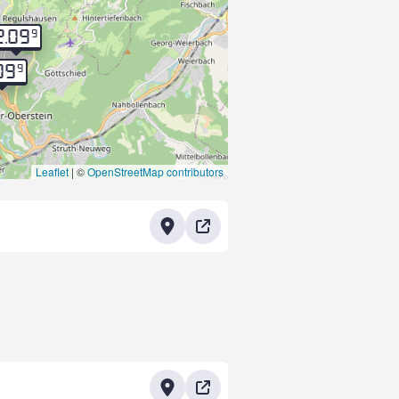
9
2.09
9
09
Leaflet
|
©
OpenStreetMap contributors