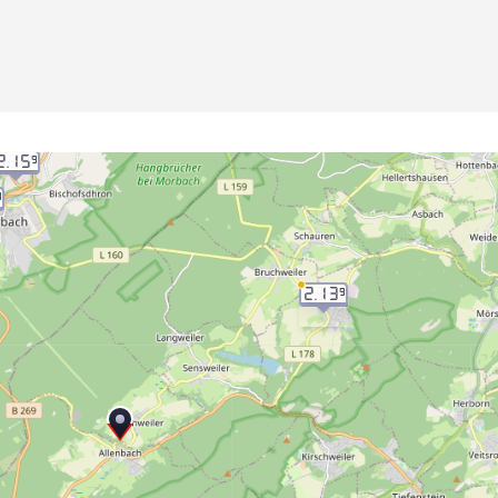
2.15
9
9
2.13
9