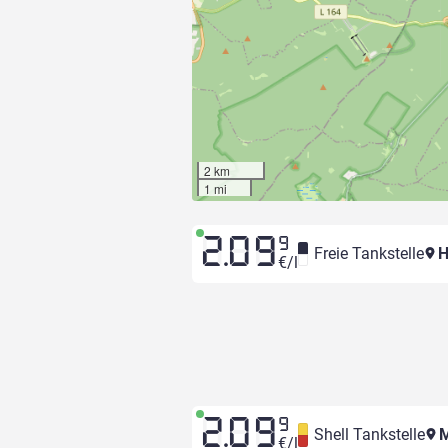
2 km
1 mi
2.09
9
Freie Tankstelle
H
€/l
2.09
9
Shell Tankstelle
M
€/l