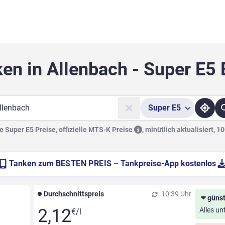
en in Allenbach - Super E5
Super
E5
he
 Super E5 Preise, offizielle
MTS-K Preise
,
minütlich aktualisiert, 1
Tanken zum
BESTEN PREIS
– Tankpreise-App kostenlos
Durchschnittspreis
10:39 Uhr
günst
2,12
Alles un
€/l