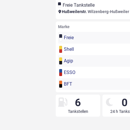
Freie Tankstelle
Hußweilerstr.
Wilzenberg-Hußweiler
Marke
Freie
Shell
Agip
ESSO
BFT
6
0
Tankstellen
24 h Tanks