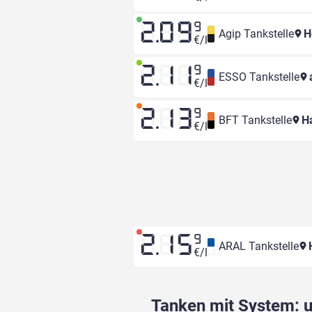
2.09
9
Agip Tankstelle
He
€/l
2.11
9
ESSO Tankstelle
€/l
2.13
9
BFT Tankstelle
Ha
€/l
2.15
9
ARAL Tankstelle
H
€/l
Tanken mit System: un