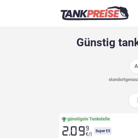
Günstig tank
Suc
standortgenaue
günstigste Tankstelle
9
2.09
Super E5
€/l