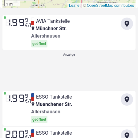
1 mi
Leaflet
|
©
OpenStreetMap contributors
9
AVIA Tankstelle
1.99
€/l
Münchner Str.
Allershausen
geöffnet
9
ESSO Tankstelle
1.99
€/l
Muenchener Str.
Allershausen
geöffnet
9
ESSO Tankstelle
2.00
€/l