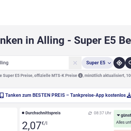
nken in Alling - Super E5 B
Super
E5
he
 Super E5 Preise, offizielle
MTS-K Preise
,
minütlich aktualisiert, 1
Tanken zum
BESTEN PREIS
– Tankpreise-App kostenlos
Durchschnittspreis
08:37 Uhr
günst
2,07
Alles un
€/l