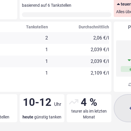
teuer
basierend auf
6
Tankstellen
Alles üb
Tankstellen
Durchschnittlich
P
2
2,06 €/l
1
2,039 €/l
1
2,039 €/l
1
2,109 €/l
10-12
4 %
Uhr
teurer als im letzten
tellen
heute
günstig tanken
Monat