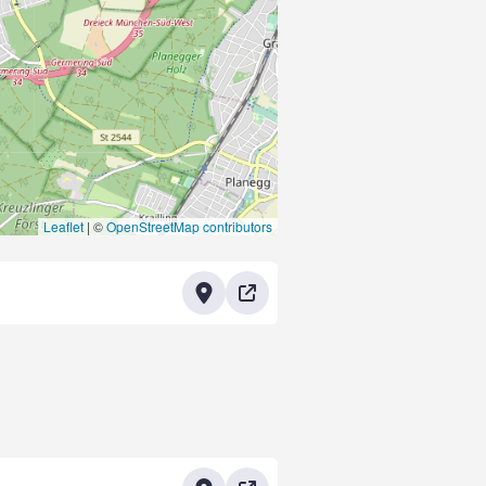
Leaflet
|
©
OpenStreetMap contributors