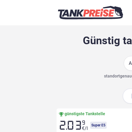
Günstig ta
Suc
standortgenaue
günstigste Tankstelle
9
2.03
Super E5
€/l