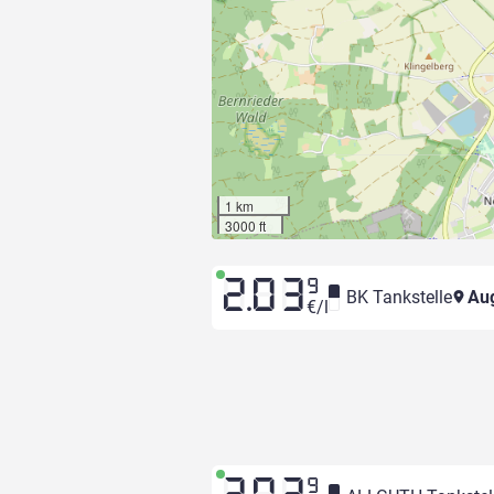
1 km
3000 ft
2.03
9
BK Tankstelle
Aug
€/l
9