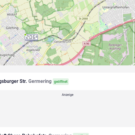
2.06
9
sburger Str.
Germering
geöffnet