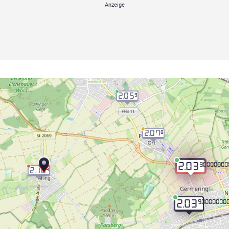
2.05
9
2.07
8
9.000000
2.03
2.10
9
9.0000000
2.03