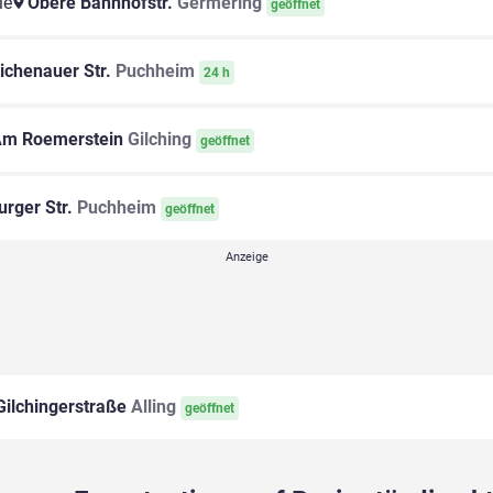
le
Obere Bahnhofstr.
Germering
geöffnet
ichenauer Str.
Puchheim
24 h
m Roemerstein
Gilching
geöffnet
rger Str.
Puchheim
geöffnet
ilchingerstraße
Alling
geöffnet