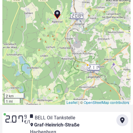
2.08
9
2.11
9
2 km
1 mi
Leaflet
|
©
OpenStreetMap contributors
9
BELL Oil Tankstelle
2.07
€/l
Graf-Heinrich-Straße
Hachenburg