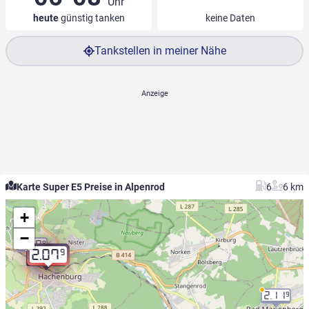
Uhr
heute
günstig tanken
keine Daten
Tankstellen in meiner Nähe
Karte Super E5 Preise in Alpenrod
6
6 km
+
−
2.09
9
9
2.07
9
2.07
2.11
9