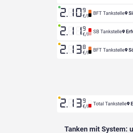
2.10
9
BFT Tankstelle
Si
€/l
2.11
9
SB Tankstelle
Erf
€/l
2.13
8
BFT Tankstelle
Sö
€/l
2.13
9
Total Tankstelle
E
€/l
Tanken mit System: un