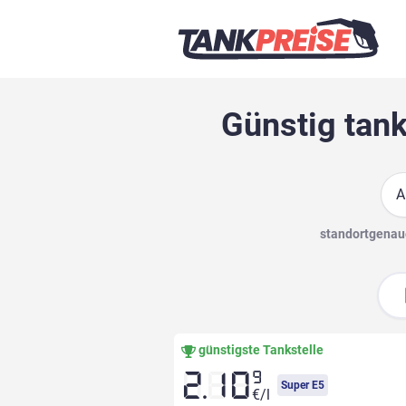
Günstig tank
Suc
standortgenaue
günstigste Tankstelle
9
2.10
Super E5
€/l