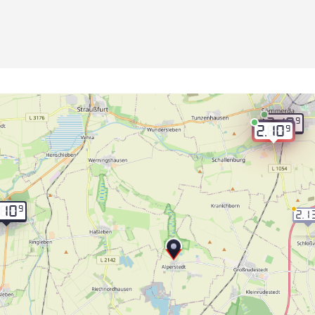
9
2.10
9
2.10
9
.10
2.1