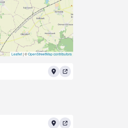
Leaflet
|
©
OpenStreetMap contributors