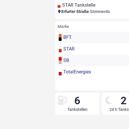
STAR Tankstelle
Erfurter Straße
Sömmerda
Marke
BFT
STAR
SB
TotalEnergies
6
2
Tankstellen
24 h Tanks