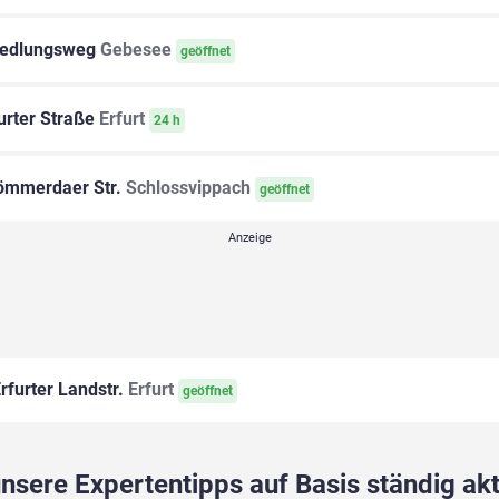
edlungsweg
Gebesee
geöffnet
urter Straße
Erfurt
24 h
mmerdaer Str.
Schlossvippach
geöffnet
rfurter Landstr.
Erfurt
geöffnet
sere Expertentipps auf Basis ständig akt