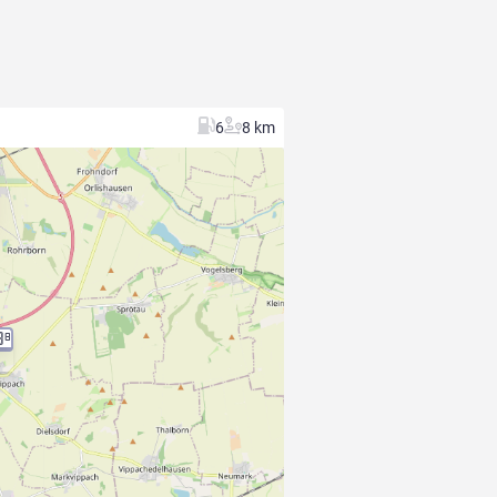
6
8 km
3
8