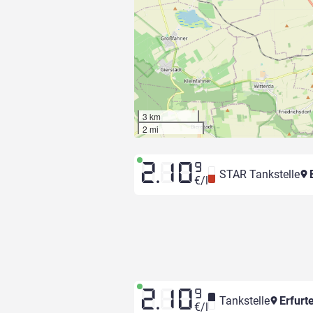
3 km
2 mi
2.10
9
STAR Tankstelle
E
€/l
2.10
9
Tankstelle
Erfurt
€/l