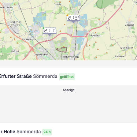
2.13
9
2.11
9
rfurter Straße
Sömmerda
geöffnet
er Höhe
Sömmerda
24 h