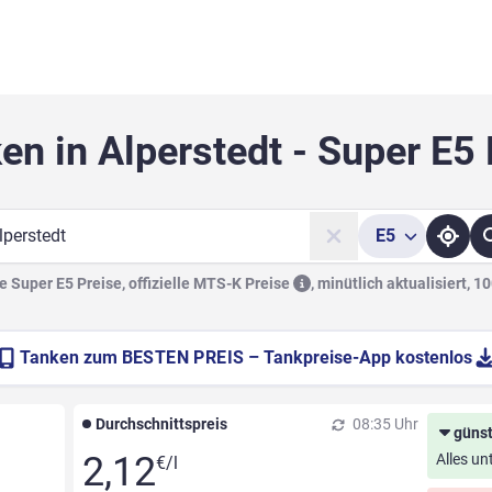
en in Alperstedt - Super E5
E5
he
 Super E5 Preise, offizielle
MTS-K Preise
,
minütlich aktualisiert, 1
Tanken zum
BESTEN PREIS
– Tankpreise-App kostenlos
Durchschnittspreis
08:35 Uhr
günst
2,12
Alles un
€/l