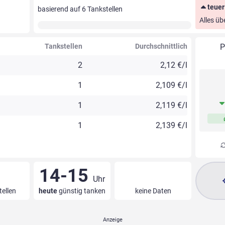
teuer
basierend auf
6
Tankstellen
Alles üb
Tankstellen
Durchschnittlich
P
2
2,12 €/l
1
2,109 €/l
1
2,119 €/l
1
2,139 €/l
14-15
Uhr
tellen
heute
günstig tanken
keine Daten