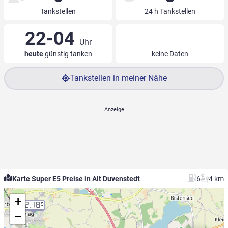
Tankstellen
24 h Tankstellen
22-04
Uhr
heute
günstig tanken
keine Daten
Tankstellen in meiner Nähe
Karte Super E5 Preise in Alt Duvenstedt
6
4 km
+
2.18
9
−