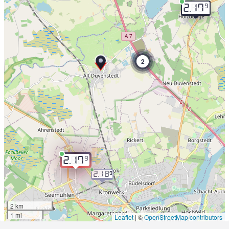
9
2.17
2
9
2.17
2.18
9
2 km
1 mi
Leaflet
|
©
OpenStreetMap contributors