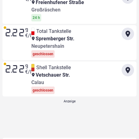
Freienhufener Straße
Großräschen
24 h
9
Total Tankstelle
2.22
€/l
Spremberger Str.
Neupetershain
geschlossen
9
Shell Tankstelle
2.22
€/l
Vetschauer Str.
Calau
geschlossen