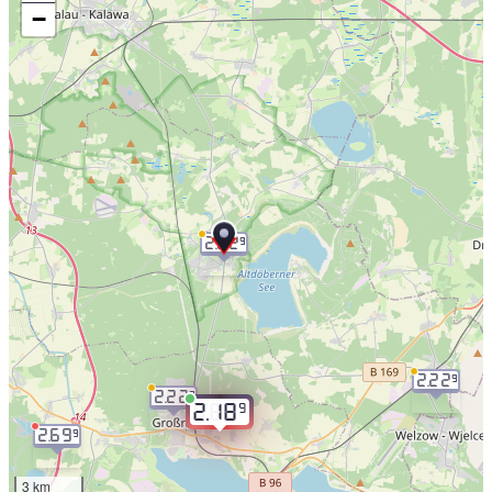
−
2.22
9
2.22
9
2.22
9
9
2.18
2.69
9
3 km