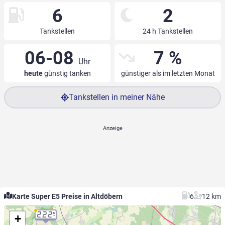
6
2
Tankstellen
24 h Tankstellen
06-08
7 %
Uhr
heute
günstig tanken
günstiger als im letzten Monat
Tankstellen in meiner Nähe
Karte Super E5 Preise in Altdöbern
6
12 km
2.22
9
+