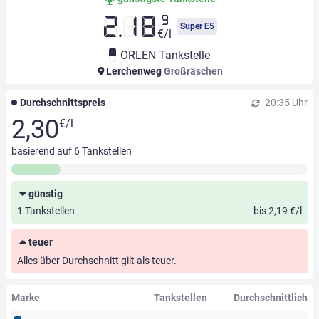
9
2.18
Super E5
€/l
ORLEN Tankstelle
Lerchenweg
Großräschen
Durchschnittspreis
20:35 Uhr
2,30
€/l
basierend auf
6
Tankstellen
günstig
1 Tankstellen
bis 2,19 €/l
teuer
Alles über Durchschnitt gilt als teuer.
Marke
Tankstellen
Durchschnittlich