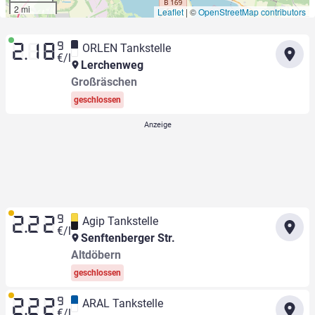
2 mi
Leaflet
|
©
OpenStreetMap contributors
9
ORLEN Tankstelle
2.18
€/l
Lerchenweg
Großräschen
geschlossen
9
Agip Tankstelle
2.22
€/l
Senftenberger Str.
Altdöbern
geschlossen
9
ARAL Tankstelle
2.22
€/l