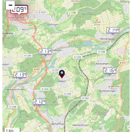
−
9
2.09
2.14
9
2.13
9
2.16
9
2.13
9
2.12
9
1 km