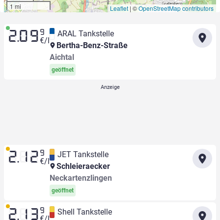
1 mi
Leaflet
|
©
OpenStreetMap contributors
9
ARAL Tankstelle
2.09
€/l
Bertha-Benz-Straße
Aichtal
geöffnet
9
JET Tankstelle
2.12
€/l
Schleieraecker
Neckartenzlingen
geöffnet
9
Shell Tankstelle
2.13
€/l