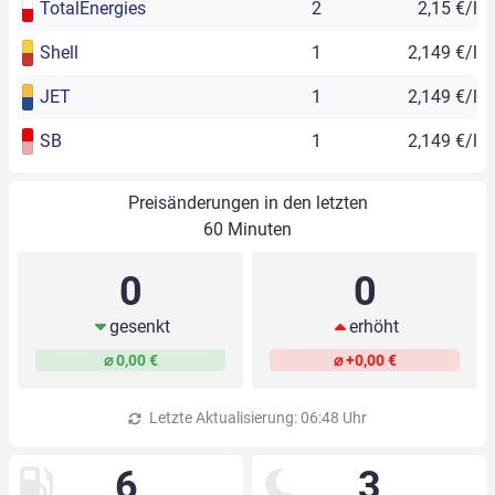
TotalEnergies
2
2,15 €/l
Shell
1
2,149 €/l
JET
1
2,149 €/l
SB
1
2,149 €/l
Preisänderungen in den letzten
60 Minuten
0
0
gesenkt
erhöht
⌀ 0,00 €
⌀ +0,00 €
Letzte Aktualisierung: 06:48 Uhr
6
3