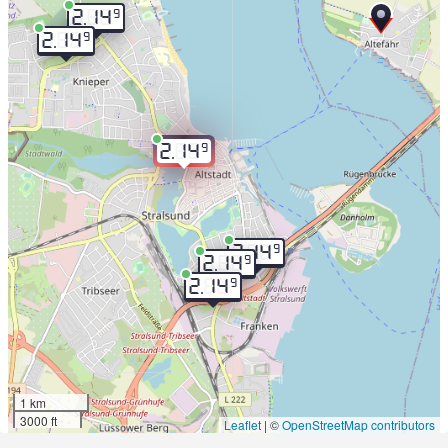
9
2.14
9
2.14
9
2.14
9
2.14
9
2.14
9
2.14
1 km
3000 ft
Leaflet
|
©
OpenStreetMap contributors