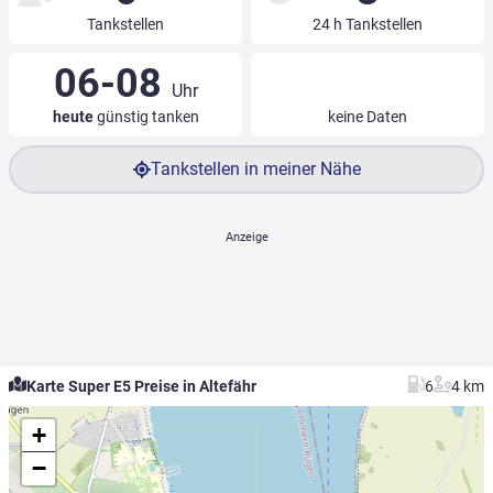
Tankstellen
24 h Tankstellen
06-08
Uhr
heute
günstig tanken
keine Daten
Tankstellen in meiner Nähe
Karte Super E5 Preise in Altefähr
6
4 km
+
−