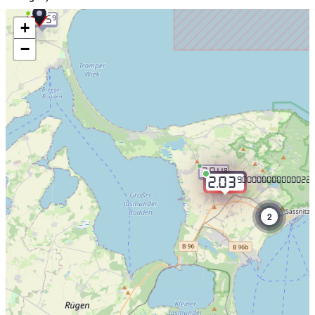
2.05
9
+
−
2.04
9
9.00000000000022
2.03
2