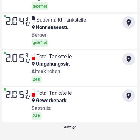
geöffnet
9
Supermarkt Tankstelle
2.04
€/l
Nonnenseestr.
Bergen
geöffnet
9
Total Tankstelle
2.05
€/l
Umgehungsstr.
Altenkirchen
24 h
9
Total Tankstelle
2.05
€/l
Gewerbepark
Sassnitz
24 h