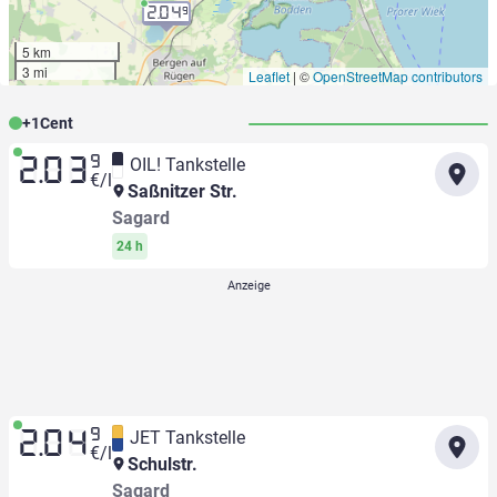
2.04
9
5 km
3 mi
Leaflet
|
©
OpenStreetMap contributors
+
1
Cent
9
OIL! Tankstelle
2.03
€/l
Saßnitzer Str.
Sagard
24 h
9
JET Tankstelle
2.04
€/l
Schulstr.
Sagard