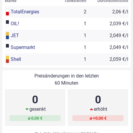
Marke
Tankstellen
Durchschnittlich
TotalEnergies
2
2,06 €/l
OIL!
1
2,039 €/l
JET
1
2,049 €/l
Supermarkt
1
2,049 €/l
Shell
1
2,059 €/l
Preisänderungen in den letzten
60 Minuten
0
0
gesenkt
erhöht
⌀ 0,00 €
⌀ +0,00 €