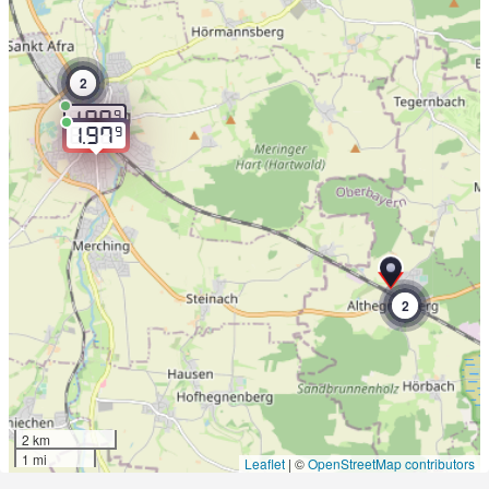
2
9
1.97
9
1.97
2
2 km
1 mi
Leaflet
|
©
OpenStreetMap contributors