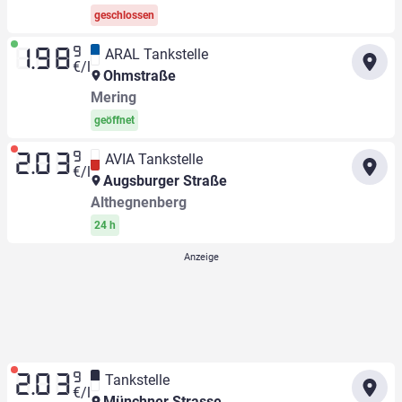
geschlossen
9
ARAL Tankstelle
1.98
€/l
Ohmstraße
Mering
geöffnet
9
AVIA Tankstelle
2.03
€/l
Augsburger Straße
Althegnenberg
24 h
9
Tankstelle
2.03
€/l
Münchner Strasse