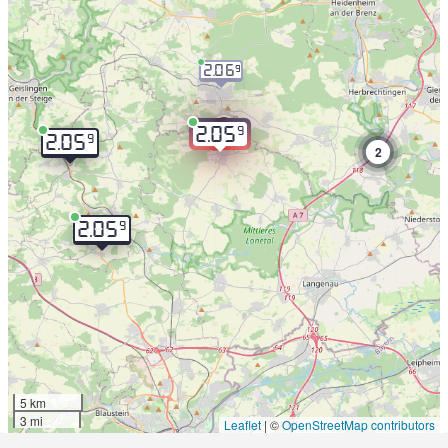
2.06
9
9
2.05
9
2.05
2
9
2.05
5 km
3 mi
Leaflet
|
©
OpenStreetMap contributors