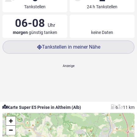
Tankstellen
24 h Tankstellen
06-08
Uhr
morgen
günstig tanken
keine Daten
Tankstellen in meiner Nähe
Karte Super E5 Preise in Altheim (Alb)
6
11 km
+
−