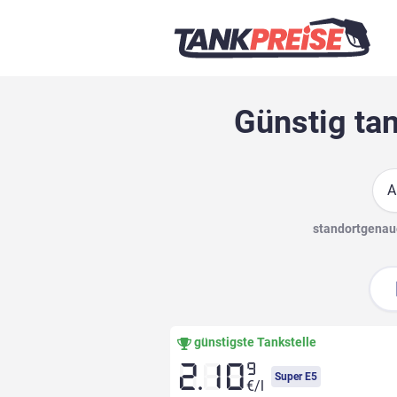
Günstig tan
Suc
standortgenaue
günstigste Tankstelle
9
2.10
Super E5
€/l