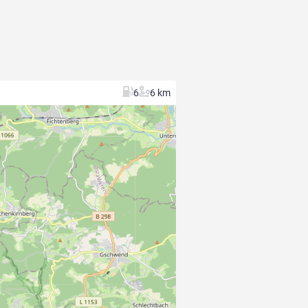
6
6 km