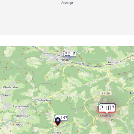
2.21
9
9
2.10
2.13
9