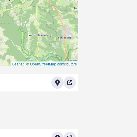
Leaflet
|
©
OpenStreetMap contributors