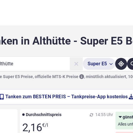
ken in Althütte - Super E5 
Super
E5
he
 Super E5 Preise, offizielle
MTS-K Preise
,
minütlich aktualisiert, 1
Tanken zum
BESTEN PREIS
– Tankpreise-App kostenlos
Durchschnittspreis
14:55 Uhr
günst
2,16
Alles un
€/l