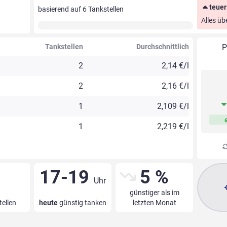
teuer
basierend auf
6
Tankstellen
Alles üb
Tankstellen
Durchschnittlich
P
2
2,14 €/l
2
2,16 €/l
1
2,109 €/l
1
2,219 €/l
17-19
5 %
Uhr
günstiger als im
tellen
heute
günstig tanken
letzten Monat