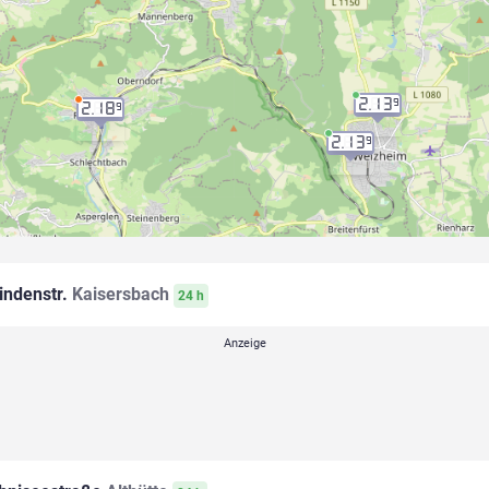
2.13
9
2.18
9
2.13
9
indenstr.
Kaisersbach
24 h