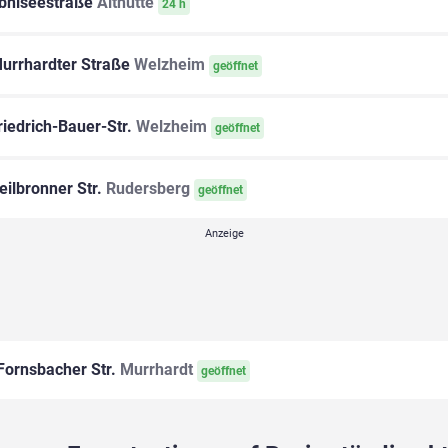
bniseestraße
Althütte
24 h
urrhardter Straße
Welzheim
geöffnet
iedrich-Bauer-Str.
Welzheim
geöffnet
ilbronner Str.
Rudersberg
geöffnet
ornsbacher Str.
Murrhardt
geöffnet