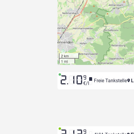
2 km
1 mi
2.10
9
Freie Tankstelle
L
€/l
9