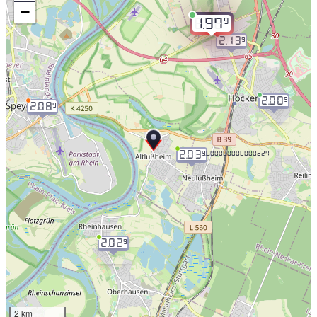
−
9
1.97
2.13
9
2.00
9
2.08
9
2.03
9.000000000000227
2.02
9
2 km