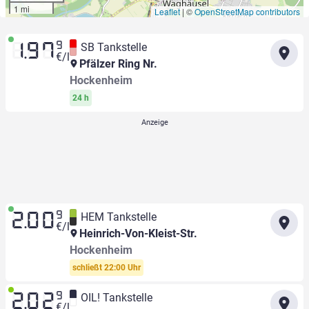
1 mi
Leaflet
|
©
OpenStreetMap contributors
9
SB Tankstelle
1.97
€/l
Pfälzer Ring Nr.
Hockenheim
24 h
9
HEM Tankstelle
2.00
€/l
Heinrich-Von-Kleist-Str.
Hockenheim
schließt 22:00 Uhr
9
OIL! Tankstelle
2.02
€/l