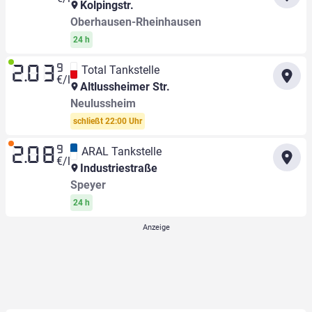
Kolpingstr.
Oberhausen-Rheinhausen
24 h
9
Total Tankstelle
2.03
€/l
Altlussheimer Str.
Neulussheim
schließt 22:00 Uhr
9
ARAL Tankstelle
2.08
€/l
Industriestraße
Speyer
24 h