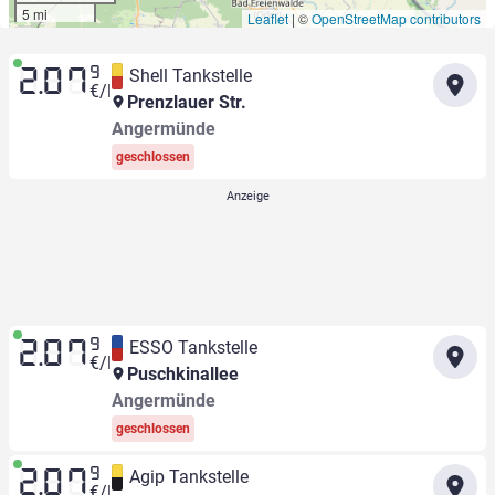
5 mi
Leaflet
|
©
OpenStreetMap contributors
9
Shell Tankstelle
2.07
€/l
Prenzlauer Str.
Angermünde
geschlossen
9
ESSO Tankstelle
2.07
€/l
Puschkinallee
Angermünde
geschlossen
9
Agip Tankstelle
2.07
€/l